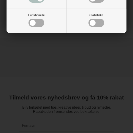
Antal: 26 blade / 52 sider
Mål: H: 17 cm x L: 24 cm
Materiale: papir 160 gram
Farve: hvid
Funktionelle
Statistiske
Tilmeld vores nyhedsbrev og få 10% rabat
Bliv forkælet med tips, kreative idéer, tilbud og nyheder.
Rabatkoden fremsendes ved bekræftelse.