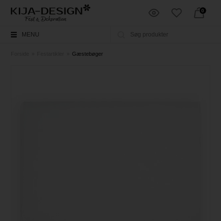
0
MENU
Forside
»
Festartikler
»
Gæstebøger