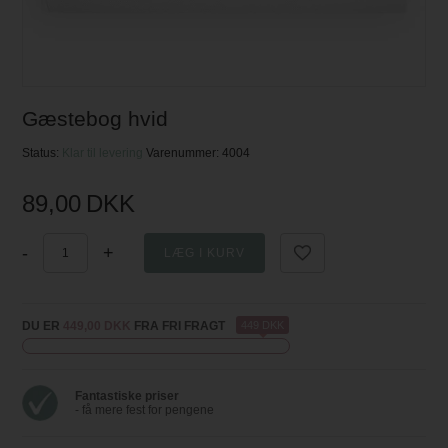
Gæstebog hvid
Status:
Klar til levering
Varenummer:
4004
89,00
DKK
-
+
DU ER
449,00 DKK
FRA FRI FRAGT
449 DKK
Fantastiske priser
- få mere fest for pengene