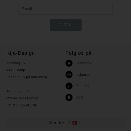
Kija-Design
Følg os på
Møllevej 15
Facebook
4140 Borup
Instagram
(Ingen butik på adressen)
Pinterest
+45 6089 3645
Blog
info@kija-design.dk
CVR:
DK35501746
Sendes til: