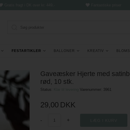
Gratis fragt i DK over kr. 449,-
Fantastiske priser
FESTARTIKLER
BALLONER
KREATIV
BLOMS
Gaveæsker Hjerte med satin
rød, 10 stk.
Status:
Klar til levering
Varenummer:
3961
29,00
DKK
-
+