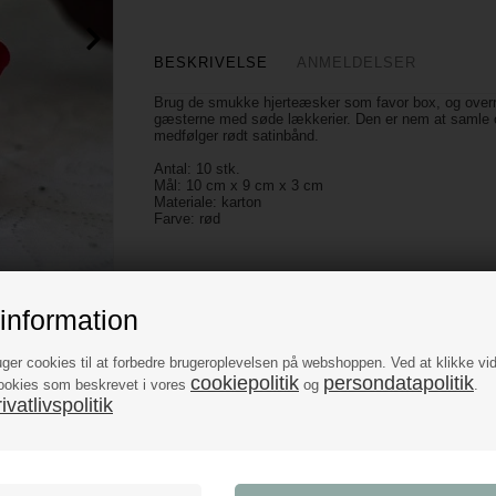
BESKRIVELSE
ANMELDELSER
Brug de smukke hjerteæsker som favor box, og over
gæsterne med søde lækkerier. Den er nem at samle 
medfølger rødt satinbånd.
Antal: 10 stk.
Mål: 10 cm x 9 cm x 3 cm
Materiale: karton
Farve: rød
information
uger cookies til at forbedre brugeroplevelsen på webshoppen. Ved at klikke vi
cookiepolitik
persondatapolitik
ookies som beskrevet i vores
og
.
vatlivspolitik