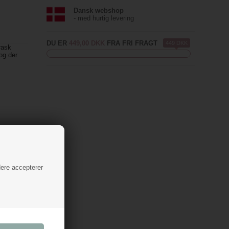
Dansk webshop
- med hurtig levering
DU ER
449,00 DKK
FRA FRI FRAGT
449 DKK
rask
og der
dere accepterer