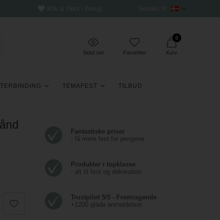
Klik & Hent i Borup
Sendes til:
0
Sidst set
Favoritter
Kurv
TERBINDING
TEMAFEST
TILBUD
bånd
Fantastiske priser
- få mere fest for pengene
Produkter i topklasse
- alt til fest og dekoration
Trustpilot 5/5 - Fremragende
+1200 glade anmeldelser