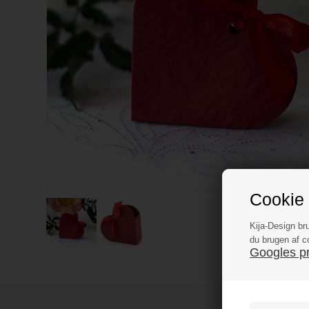
Cookie 
Kija-Design br
du brugen af c
Googles pri