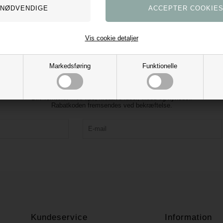
Vis cookie detaljer
Markedsføring
Funktionelle
Tilmeld vores nyhedsbrev og få 10% rabat
Bliv forkælet med tips, kreative idéer, tilbud og nyheder.
Rabatkoden fremsendes ved bekræftelse.
Kundeservice
Information