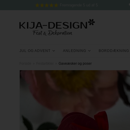
Fremragende 5 ud af 5
JUL OG ADVENT
ANLEDNING
BORDDÆKNING
Forside
»
Festartikler
»
Gaveæsker og poser