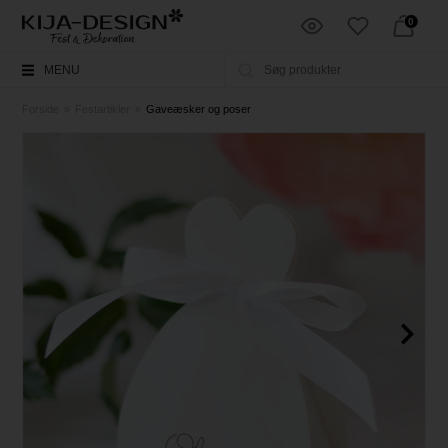
0
MENU
Forside
»
Festartikler
»
Gaveæsker og poser