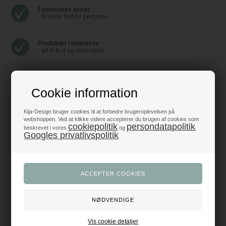
Fantastiske priser
- få mere fest for pengene
Produkter i topklasse
- alt til fest og dekoration
Trustpilot 5/5 - Fremragende
+1200 glade anmeldelser
Cookie information
Dansk webshop
Kija-Design bruger cookies til at forbedre brugeroplevelsen på
- med hurtig levering
webshoppen. Ved at klikke videre accepterer du brugen af cookies som
cookiepolitik
persondatapolitik
beskrevet i vores
og
.
Googles privatlivspolitik
Beskrivelse
Anmeldelser
Med en gaveæske som denne ved hver kuvert gør du ikke alene bordet
endnu smukkere, du giver også gæsterne overraskelse, der virkelig får
dem til at føle sig velkomne og som noget ganske særligt. Gaveæsken kan
bruges til godter, en ballon til senere brug, flag eller konfetti … det er helt
op til dig.
Gaveæsken kan med fordel kombineres med andre
gaveæsker
, hvis
borddækningen skal passe til en bestemt lejlighed. Eller båndet om ”livet”
kan skiftes ud med en anden farve
bånd
, hvis gaveæsken skal passe ind i
Vis cookie detaljer