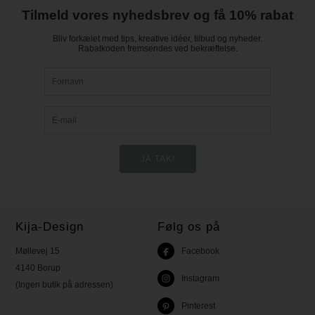
Tilmeld vores nyhedsbrev og få 10% rabat
Bliv forkælet med tips, kreative idéer, tilbud og nyheder.
Rabatkoden fremsendes ved bekræftelse.
Kija-Design
Følg os på
Møllevej 15
Facebook
4140 Borup
Instagram
(Ingen butik på adressen)
Pinterest