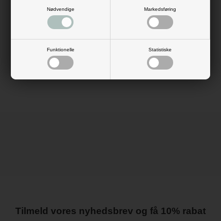
De kan samtidig bruges som bordkort. Skriv gæstens navn direkte på
Nødvendige
Markedsføring
æsken, eller hæng et manilamærke ved med gæstens navn på.
Æskerne leveres udfoldet og er nemme at samle. Køb gaveæsker til din
gæster, her på kija-design.dk, og byd varmt velkommen!
Antal: 10 stk. incl. bånd
Funktionelle
Statistiske
Mål: H: 5,2 cm x B: 5,2 cm x L: 5,2 cm
Materiale: karton
Farve: hvid, lyseblå
Tilmeld vores nyhedsbrev og få 10% rabat