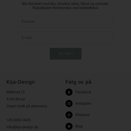
Bliv forkælet med tips, kreative idéer, tilbud og nyheder.
Rabatkoden fremsendes ved bekræftelse.
Kija-Design
Følg os på
Møllevej 15
Facebook
4140 Borup
Instagram
(Ingen butik på adressen)
Pinterest
+45 6089 3645
Blog
info@kija-design.dk