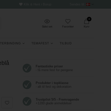
Klik & Hent i Borup
Sendes til:
0
Sidst set
Favoritter
Kurv
TERBINDING
TEMAFEST
TILBUD
eblå
Fantastiske priser
- få mere fest for pengene
Produkter i topklasse
- alt til fest og dekoration
Trustpilot 5/5 - Fremragende
+1200 glade anmeldelser