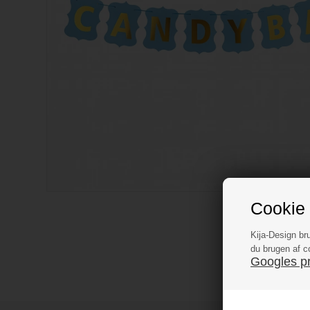
Cookie 
Kija-Design br
du brugen af c
Googles pri