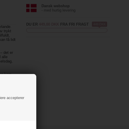
Dansk webshop
- med hurtig levering
DU ER
449,00 DKK
FRA FRI FRAGT
449 DKK
rlande.
v trykt
fuldt,
an få lidt
– det er
 alle
selsdag,
, og kom
og i
anske
dere accepterer