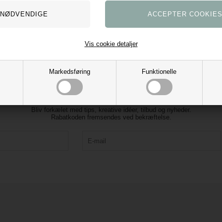
Vis cookie detaljer
Markedsføring
Funktionelle
Tilmeld vores nyhedsbrev og få 10% rabat
Bliv forkælet med tips, kreative idéer, tilbud og nyheder.
Rabatkoden fremsendes ved bekræftelse.