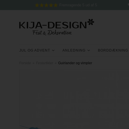
Fremragende 5 ud af 5
JUL OG ADVENT
ANLEDNING
BORDDÆKNING
Forside
»
Festartikler
»
Guirlander og vimpler