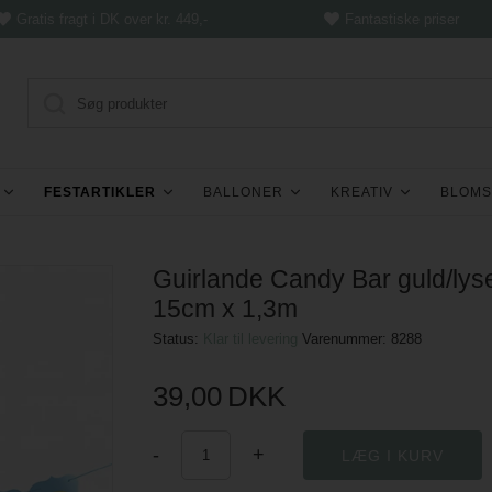
Gratis fragt i DK over kr. 449,-
Fantastiske priser
FESTARTIKLER
BALLONER
KREATIV
BLOMS
Guirlande Candy Bar guld/lys
15cm x 1,3m
Status:
Klar til levering
Varenummer:
8288
39,00
DKK
-
+