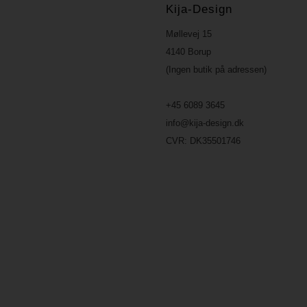
Kija-Design
Møllevej 15
4140 Borup
(Ingen butik på adressen)
+45 6089 3645
info@kija-design.dk
CVR:
DK35501746