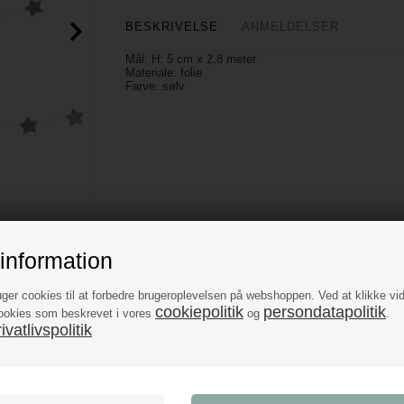
BESKRIVELSE
ANMELDELSER
Mål: H: 5 cm x 2,8 meter
Materiale: folie
Farve: sølv
information
uger cookies til at forbedre brugeroplevelsen på webshoppen. Ved at klikke vi
cookiepolitik
persondatapolitik
ookies som beskrevet i vores
og
.
vatlivspolitik