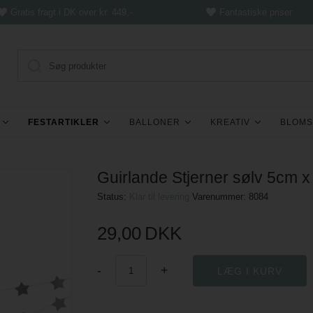
Gratis fragt i DK over kr. 449,-
Fantastiske priser
FESTARTIKLER
BALLONER
KREATIV
BLOMS
Guirlande Stjerner sølv 5cm 
Status:
Klar til levering
Varenummer:
8084
29,00
DKK
-
+