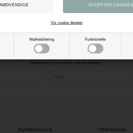
Vis cookie detaljer
Markedsføring
Funktionelle
Tilmeld vores nyhedsbrev og få 10% rabat
Bliv forkælet med tips, kreative idéer, tilbud og nyheder.
Rabatkoden fremsendes ved bekræftelse.
Kundeservice
Information