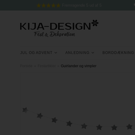
Fremragende 5 ud af 5
JUL OG ADVENT
ANLEDNING
BORDDÆKNING
Forside
»
Festartikler
»
Guirlander og vimpler