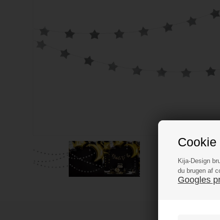
Cookie 
Kija-Design br
du brugen af c
Googles pri