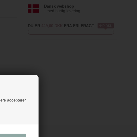
Dansk webshop
- med hurtig levering
DU ER
449,00 DKK
FRA FRI FRAGT
449 DKK
dere accepterer