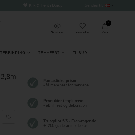
Klik & Hent i Borup
Sendes til:
0
Sidst set
Favoritter
Kurv
TERBINDING
TEMAFEST
TILBUD
x 2,8m
Fantastiske priser
- få mere fest for pengene
Produkter i topklasse
- alt til fest og dekoration
Trustpilot 5/5 - Fremragende
+1200 glade anmeldelser