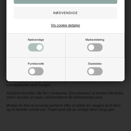
Mål tør tilstand: ca. 2 mm
Vægt: 10 gram vandperler bliver til ca. 1 liter
Materiale: biologisk nedbrydelig polymer
Farve: gul
Bemærk: vandperler er ikke legetøj - må ikke anvendes af børn
Vis cookie detaljer
Vejledning:
Posens indhold lægges i 1 liter vand. Efter 6-8 timer har perlerne opnået
fuld størrelse. Overskydende vand hældes fra og vandperlerne er nu klar
Nødvendige
Markedsføring
til brug.
Vandet i perlerne vil langsomt tørre ud, så efter 2-3 uger skylles perlerne
og lægges i vand i ca. 1 time, hvorefter de igen har opnået deres fulde
størrelse.
Funktionelle
Statistiske
Tips:
Orkideer trives godt i vandperler. Rødderne rengøres forsigtigt, så de
bliver helt rene. Fyld en potte halvt op med vandperler. Sæt orkideen ned
og drej den lidt rundt. Fyld efter med vandperler, så rødderne bliver godt
dækket. Efter 2-3 uger fyldes potten op med vand og efter 1 time hældes
overskydende vand fra igen.
Afskårne blomster står flot i vandperler. Det anbefales at komme lidt ekstra
vand i bunden af vasen, så blomsterne får tilstrækkeligt vand.
Ønsker du ikke at anvende perlerne efter et stykke tid, lægges de til tørre
og vil derefter svinde ind. Tilsæt vand når du vil tage dem i brug igen.