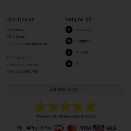
Kija-Design
Følg os på
Møllevej 15
Facebook
4140 Borup
Instagram
(Ingen butik på adressen)
Pinterest
+45 6089 3645
Blog
info@kija-design.dk
CVR:
DK35501746
Sendes til:
Vores kunder elsker os på Trustpilot