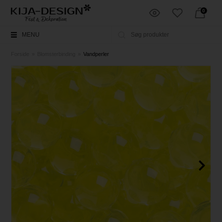
0
MENU
Forside
»
Blomsterbinding
»
Vandperler