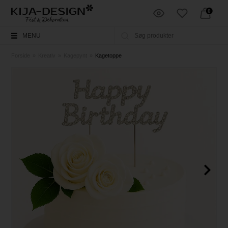
0
MENU
Forside
»
Kreativ
»
Kagepynt
»
Kagetoppe