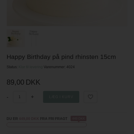
Happy Birthday på pind rhinsten 15cm
Status:
Klar til levering
Varenummer:
4024
89,00
DKK
-
+
DU ER
449,00 DKK
FRA FRI FRAGT
449 DKK