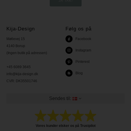
Kija-Design
Følg os på
Møllevej 15
Facebook
4140 Borup
Instagram
(Ingen butik på adressen)
Pinterest
+45 6089 3645
Blog
info@kija-design.dk
CVR:
DK35501746
Sendes til:
Vores kunder elsker os på Trustpilot