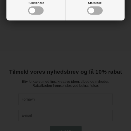
Funktionelle
Statistiske
Tilmeld vores nyhedsbrev og få 10% rabat
Bliv forkælet med tips, kreative idéer, tilbud og nyheder.
Rabatkoden fremsendes ved bekræftelse.