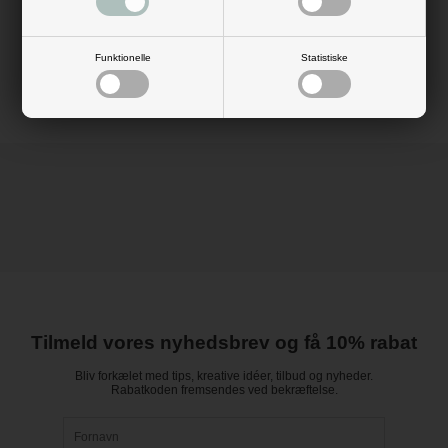
få dine varer hjem.
Mål: Dia: 20 cm
Materiale: papir
Farve: mørk blå
Funktionelle
Statistiske
Tilmeld vores nyhedsbrev og få 10% rabat
Bliv forkælet med tips, kreative idéer, tilbud og nyheder.
Rabatkoden fremsendes ved bekræftelse.