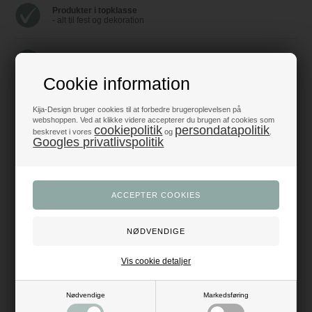
Produkter i topklasse
- alt til fest og dekoration
Trustpilot 5/5 - Fremragende
+1200 glade anmeldelser
Cookie information
Dansk webshop
Kija-Design bruger cookies til at forbedre brugeroplevelsen på
- med hurtig levering
webshoppen. Ved at klikke videre accepterer du brugen af cookies som
cookiepolitik
persondatapolitik
beskrevet i vores
og
.
Googles privatlivspolitik
Beskrivelse
Anmeldelser
Der er noget fascinerende ved honeycombs – eller papirbolde, som de
også bliver kaldt – og de fås i et utal af former, farver og størrelser. Her er
det en rund, blå honeycomb med en diameter på 20 cm. Bestil den i dag,
og pynt festligt op!
Når du køber honeycombs bliver de leveret foldet sammen, så de ikke
bliver beskadiget. De er nemme at folde ud og fæstne, så de holder
faconen.
Vis cookie detaljer
Pynt op med honeycombs, pompommer og balloner i matchende farver,
og feststemningen er i hus med det samme.
Her på kija-design.dk finder du alt det, der gør din fest til en drømmefest. Vi
Nødvendige
Markedsføring
pakker og sender ordrer fra vores lager på alle hverdage, så du hurtigt kan