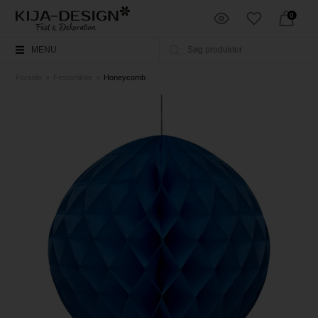
0
MENU
Forside
»
Festartikler
»
Honeycomb