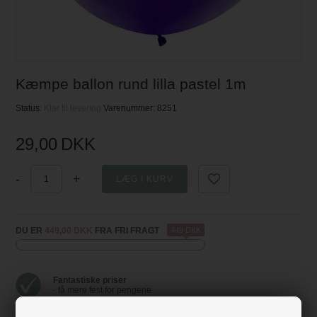
Kæmpe ballon rund lilla pastel 1m
Status:
Klar til levering
Varenummer:
8251
29,00
DKK
-
+
DU ER
449,00 DKK
FRA FRI FRAGT
449 DKK
Fantastiske priser
- få mere fest for pengene