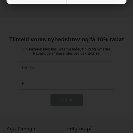
Tilmeld vores nyhedsbrev og få 10% rabat
Bliv forkælet med tips, kreative idéer, tilbud og nyheder.
Rabatkoden fremsendes ved bekræftelse.
Kija-Design
Følg os på