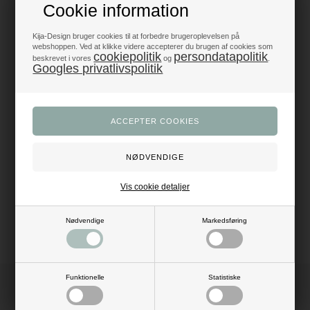
Cookie information
Produkter i topklasse
- alt til fest og dekoration
Kija-Design bruger cookies til at forbedre brugeroplevelsen på
webshoppen. Ved at klikke videre accepterer du brugen af cookies som
cookiepolitik
persondatapolitik
Trustpilot 5/5 - Fremragende
beskrevet i vores
og
.
Googles privatlivspolitik
+1200 glade anmeldelser
Dansk webshop
- med hurtig levering
Beskrivelse
Anmeldelser
Mål: Dia: 1 meter
Materiale: latex
Vis cookie detaljer
Farve: lilla
Pustes op med luft eller helium ballongas
Nødvendige
Markedsføring
Funktionelle
Statistiske