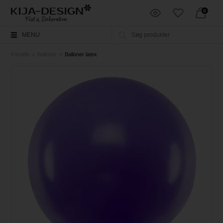
0
MENU
Forside
»
Balloner
»
Balloner latex