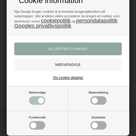
Cookie information
Produkter i topklasse
- alt til fest og dekoration
Kija-Design bruger cookies til at forbedre brugeroplevelsen på
webshoppen. Ved at klikke videre accepterer du brugen af cookies som
cookiepolitik
persondatapolitik
beskrevet i vores
og
.
Googles privatlivspolitik
Trustpilot 5/5 - Fremragende
+1200 glade anmeldelser
Dansk webshop
- med hurtig levering
Beskrivelse
Anmeldelser
Mål: H: 8,5 cm
Vis cookie detaljer
Farve: multi
Nødvendige
Markedsføring
Funktionelle
Statistiske