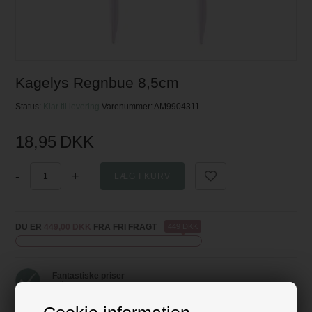
Kagelys Regnbue 8,5cm
Status:
Klar til levering
Varenummer:
AM9904311
18,95
DKK
-
+
DU ER
449,00 DKK
FRA FRI FRAGT
449 DKK
Fantastiske priser
- få mere fest for pengene