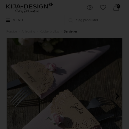
0
MENU
Forside
»
Anledning
»
Kobberbryllup
»
Servietter