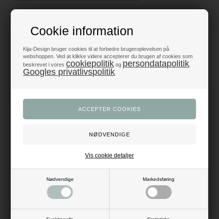
Fantastiske priser
Cookie information
- få mere fest for pengene
Kija-Design bruger cookies til at forbedre brugeroplevelsen på
Produkter i topklasse
webshoppen. Ved at klikke videre accepterer du brugen af cookies som
- alt til fest og dekoration
cookiepolitik
persondatapolitik
beskrevet i vores
og
.
Googles privatlivspolitik
Trustpilot 5/5 - Fremragende
+1200 glade anmeldelser
Dansk webshop
- med hurtig levering
Vis cookie detaljer
Beskrivelse
Anmeldelser
Antal: 10 stk.
Mål: Dia: 11 cm
Nødvendige
Markedsføring
Materiale: papir
Farve: natur