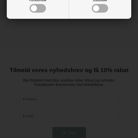
Funktionelle
Statistiske
Tilmeld vores nyhedsbrev og få 10% rabat
Bliv forkælet med tips, kreative idéer, tilbud og nyheder.
Rabatkoden fremsendes ved bekræftelse.