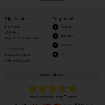
Kija-Design
Følg os på
Møllevej 15
Facebook
4140 Borup
Instagram
(Ingen butik på adressen)
Pinterest
+45 6089 3645
Blog
info@kija-design.dk
CVR:
DK35501746
Sendes til:
Vores kunder elsker os på Trustpilot