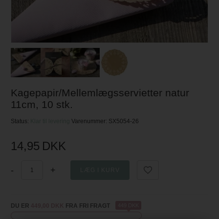
Kagepapir/Mellemlægsservietter natur
11cm, 10 stk.
Status:
Klar til levering
Varenummer:
SX5054-26
14,95
DKK
-
+
DU ER
449,00 DKK
FRA FRI FRAGT
449 DKK