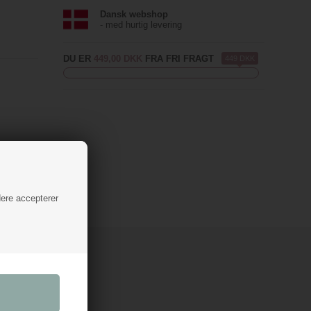
Dansk webshop
- med hurtig levering
DU ER
449,00 DKK
FRA FRI FRAGT
449 DKK
dere accepterer