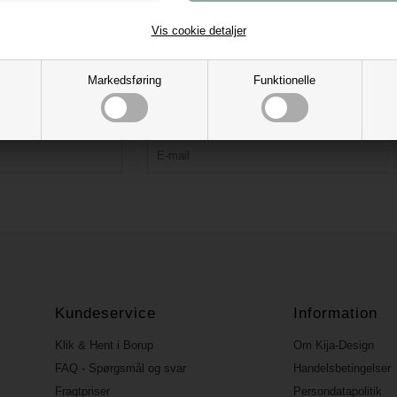
Vis cookie detaljer
Tilmeld vores nyhedsbrev og få 10% rabat
Markedsføring
Funktionelle
Bliv forkælet med tips, kreative idéer, tilbud og nyheder.
Rabatkoden fremsendes ved bekræftelse.
Kundeservice
Information
Klik & Hent i Borup
Om Kija-Design
FAQ - Spørgsmål og svar
Handelsbetingelser
Fragtpriser
Persondatapolitik