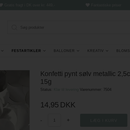
Gratis fragt i DK over kr. 449,-
Fantastiske priser
FESTARTIKLER
BALLONER
KREATIV
BLOMS
Konfetti pynt sølv metallic 2,5
15g
Status:
Klar til levering
Varenummer:
7504
14,95
DKK
-
+