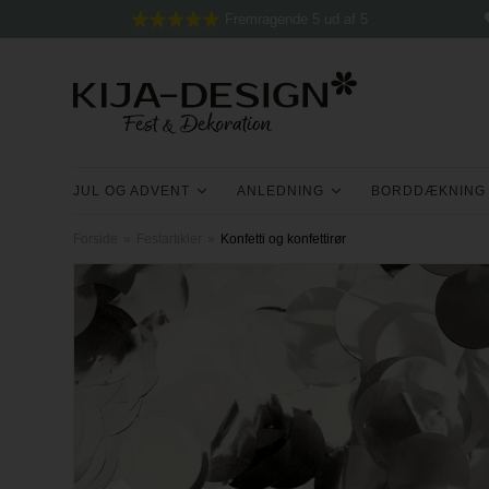
Fremragende 5 ud af 5
JUL OG ADVENT
ANLEDNING
BORDDÆKNING
Forside
»
Festartikler
»
Konfetti og konfettirør