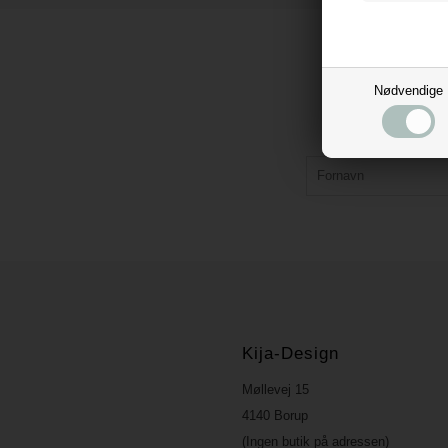
Nødvendige
Kija-Design
Møllevej 15
4140 Borup
(Ingen butik på adressen)