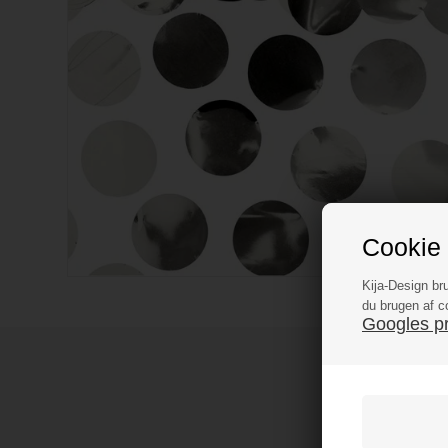
Cookie 
Kija-Design br
du brugen af c
Googles pri