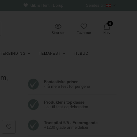
Klik & Hent i Borup
Sendes til:
0
Sidst set
Favoritter
Kurv
TERBINDING
TEMAFEST
TILBUD
cm,
Fantastiske priser
- få mere fest for pengene
Produkter i topklasse
- alt til fest og dekoration
Trustpilot 5/5 - Fremragende
+1200 glade anmeldelser