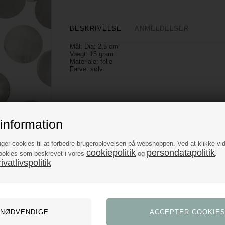
BESKRIVELSE
ANMELDELSER
Mål: Dia: 2,5 cm
Vægt: 15 gram
Materiale: folie
Farve: sølv
information
uger cookies til at forbedre brugeroplevelsen på webshoppen. Ved at klikke vi
cookiepolitik
persondatapolitik
ookies som beskrevet i vores
og
.
vatlivspolitik