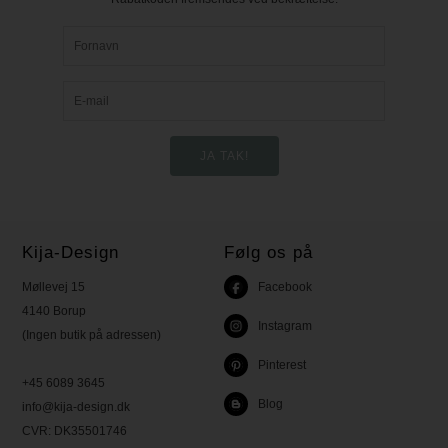
Kija-Design
Følg os på
Møllevej 15
Facebook
4140 Borup
Instagram
(Ingen butik på adressen)
Pinterest
+45 6089 3645
Blog
info@kija-design.dk
CVR:
DK35501746