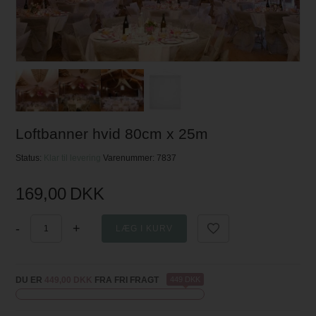
Loftbanner hvid 80cm x 25m
Status:
Klar til levering
Varenummer:
7837
169,00
DKK
-
+
DU ER
449,00 DKK
FRA FRI FRAGT
449 DKK