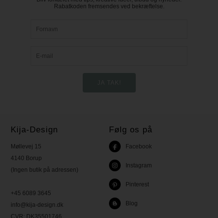
Rabatkoden fremsendes ved bekræftelse.
Kija-Design
Følg os på
Møllevej 15
Facebook
4140 Borup
Instagram
(Ingen butik på adressen)
Pinterest
+45 6089 3645
Blog
info@kija-design.dk
CVR:
DK35501746