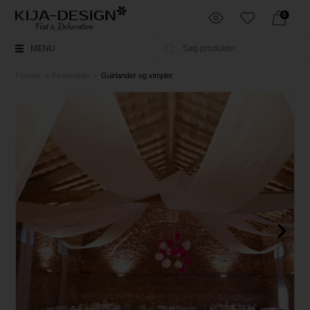
0
MENU
Forside
»
Festartikler
»
Guirlander og vimpler