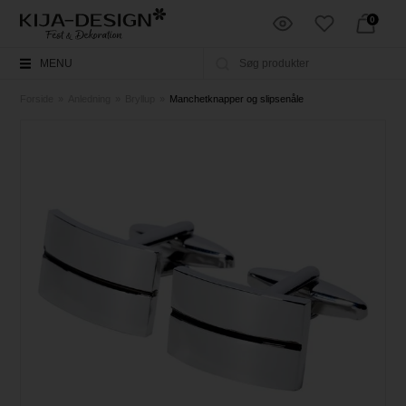
0
MENU
Forside
»
Anledning
»
Bryllup
»
Manchetknapper og slipsenåle