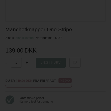
Manchetknapper One Stripe
Status:
Klar til levering
Varenummer:
6837
139,00
DKK
-
+
DU ER
449,00 DKK
FRA FRI FRAGT
449 DKK
Fantastiske priser
- få mere fest for pengene