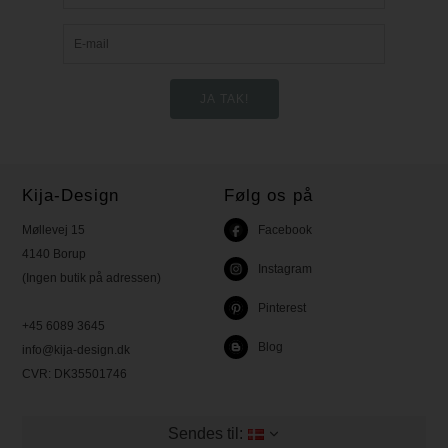
Kija-Design
Følg os på
Møllevej 15
Facebook
4140 Borup
Instagram
(Ingen butik på adressen)
Pinterest
+45 6089 3645
Blog
info@kija-design.dk
CVR:
DK35501746
Sendes til: