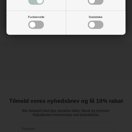
lidt festligere.
Mål: H: 2,5 cm
Materiale: stål (skal ikke pudses)
Farve: sølv
Funktionelle
Statistiske
Tilmeld vores nyhedsbrev og få 10% rabat
Bliv forkælet med tips, kreative idéer, tilbud og nyheder.
Rabatkoden fremsendes ved bekræftelse.