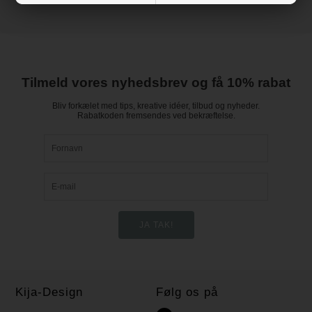
Tilmeld vores nyhedsbrev og få 10% rabat
Bliv forkælet med tips, kreative idéer, tilbud og nyheder.
Rabatkoden fremsendes ved bekræftelse.
Kija-Design
Følg os på