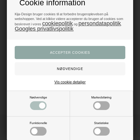
Cookie information
Produkter i topklasse
- alt til fest og dekoration
Kija-Design bruger cookies til at forbedre brugeroplevelsen på
webshoppen. Ved at klikke videre accepterer du brugen af cookies som
cookiepolitik
persondatapolitik
beskrevet i vores
og
.
Trustpilot 5/5 - Fremragende
Googles privatlivspolitik
+1200 glade anmeldelser
Dansk webshop
- med hurtig levering
Beskrivelse
Anmeldelser
Mål: H: 3 cm
Vis cookie detaljer
Materiale: stål (skal ikke pudses)
Farve: sølv
Nødvendige
Markedsføring
Funktionelle
Statistiske