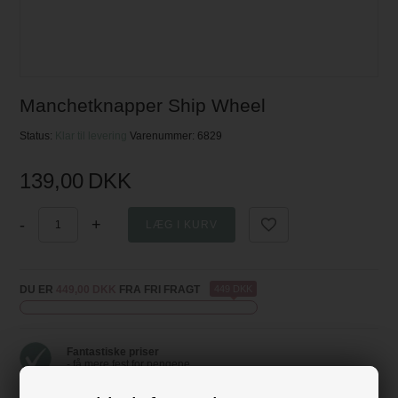
Manchetknapper Ship Wheel
Status:
Klar til levering
Varenummer:
6829
139,00
DKK
-
+
DU ER
449,00 DKK
FRA FRI FRAGT
449 DKK
Fantastiske priser
- få mere fest for pengene