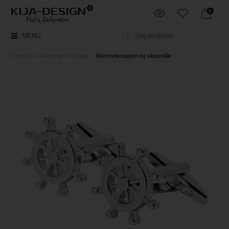
0
MENU
Forside
»
Anledning
»
Bryllup
»
Manchetknapper og slipsenåle