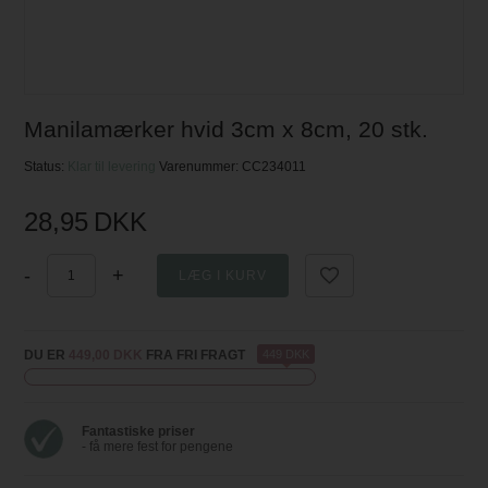
Manilamærker hvid 3cm x 8cm, 20 stk.
Status:
Klar til levering
Varenummer:
CC234011
28,95
DKK
-
+
DU ER
449,00 DKK
FRA FRI FRAGT
449 DKK
Fantastiske priser
- få mere fest for pengene