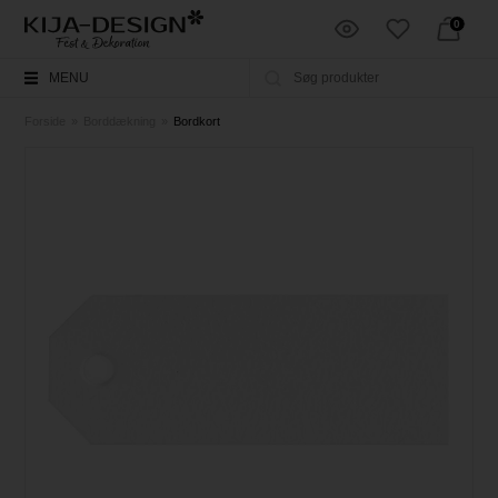
0
MENU
Forside
»
Borddækning
»
Bordkort