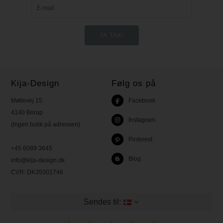
Kija-Design
Følg os på
Møllevej 15
Facebook
4140 Borup
Instagram
(Ingen butik på adressen)
Pinterest
+45 6089 3645
Blog
info@kija-design.dk
CVR:
DK35501746
Sendes til: