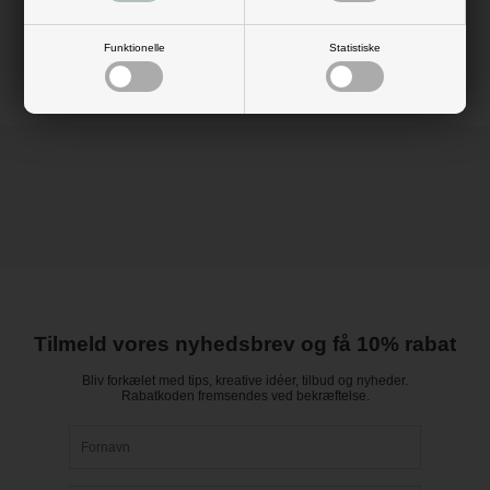
Mål: H: 3 cm x L: 8 cm
Materiale: karton 220 gram
Farve: hvid
Funktionelle
Statistiske
Tilmeld vores nyhedsbrev og få 10% rabat
Bliv forkælet med tips, kreative idéer, tilbud og nyheder.
Rabatkoden fremsendes ved bekræftelse.