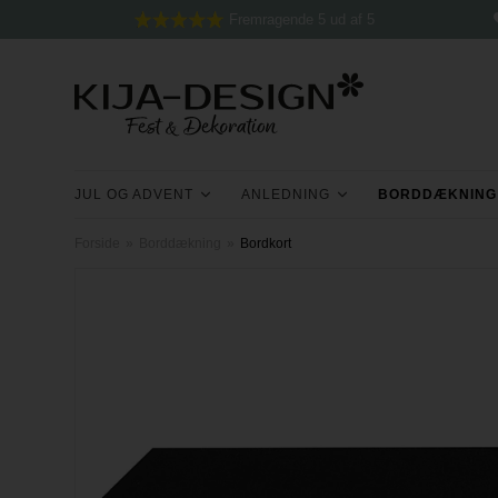
Fremragende 5 ud af 5
JUL OG ADVENT
ANLEDNING
BORDDÆKNING
Forside
»
Borddækning
»
Bordkort