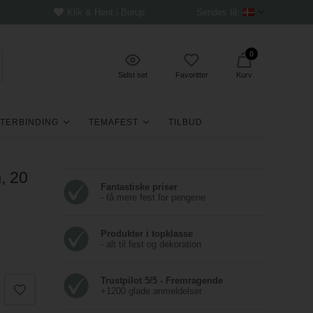
Klik & Hent i Borup
Sendes til:
0
Sidst set
Favoritter
Kurv
TERBINDING
TEMAFEST
TILBUD
, 20
Fantastiske priser
- få mere fest for pengene
Produkter i topklasse
- alt til fest og dekoration
Trustpilot 5/5 - Fremragende
+1200 glade anmeldelser