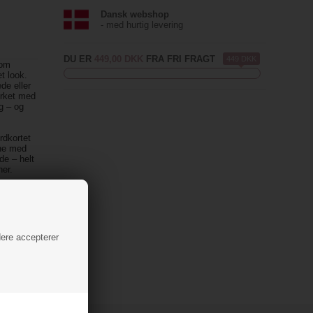
Dansk webshop
- med hurtig levering
DU ER
449,00 DKK
FRA FRI FRAGT
449 DKK
som
et look.
de eller
ærket med
ag – og
rdkortet
rne med
de – helt
ner.
ja-
omme i
op.
dere accepterer