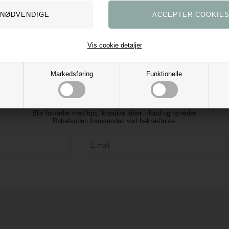
Vis cookie detaljer
Markedsføring
Funktionelle
Tilmeld vores nyhedsbrev og få 10% rabat
Bliv forkælet med tips, kreative idéer, tilbud og nyheder.
Rabatkoden fremsendes ved bekræftelse.