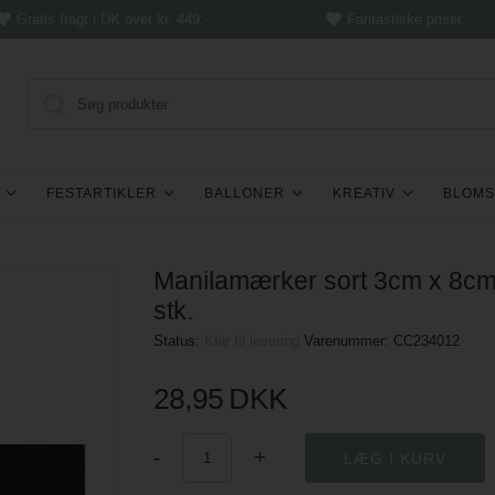
Gratis fragt i DK over kr. 449,-
Fantastiske priser
FESTARTIKLER
BALLONER
KREATIV
BLOMS
Manilamærker sort 3cm x 8cm
stk.
Status:
Klar til levering
Varenummer:
CC234012
28,95
DKK
-
+