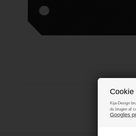
Cookie 
Kija-Design br
du brugen af c
Googles pri