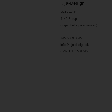
Kija-Design
Møllevej 15
4140 Borup
(Ingen butik på adressen)
+45 6089 3645
info@kija-design.dk
CVR:
DK35501746