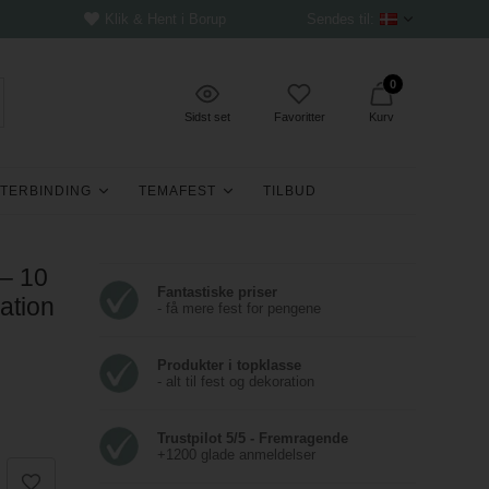
Klik & Hent i Borup
Sendes til:
0
Sidst set
Favoritter
Kurv
TERBINDING
TEMAFEST
TILBUD
 – 10
Fantastiske priser
ration
- få mere fest for pengene
Produkter i topklasse
- alt til fest og dekoration
Trustpilot 5/5 - Fremragende
+1200 glade anmeldelser