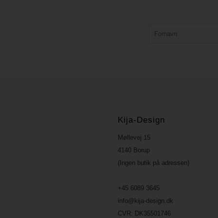
Kija-Design
Møllevej 15
4140 Borup
(Ingen butik på adressen)
+45 6089 3645
info@kija-design.dk
CVR:
DK35501746