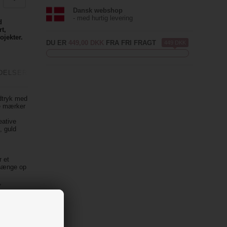
Dansk webshop
- med hurtig levering
d
t,
ojekter.
DU ER
449,00 DKK
FRA FRI FRAGT
449 DKK
DELSER
udtryk med
ne mærker
eative
, guld
r et
 hænge op
,