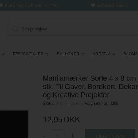
Gratis fragt i DK over kr. 449,-
Fantastiske priser
FESTARTIKLER
BALLONER
KREATIV
BLOMS
Manilamærker Sorte 4 x 8 cm
stk. Til Gaver, Bordkort, Deko
og Kreative Projekter
Status:
Klar til levering
Varenummer:
3299
12,95
DKK
-
+