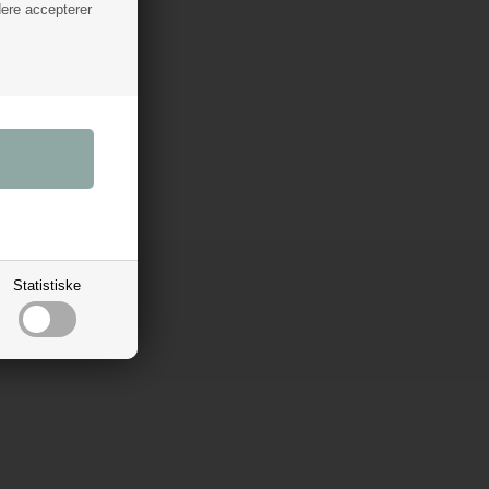
dere accepterer
ter
er et
kninger
k og kan
ler
Statistiske