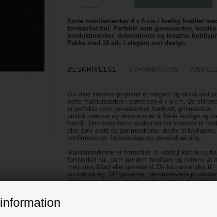
Sorte manilamærker 4 x 8 cm i kraftig kvalitet me
forstærket hul. Perfekte som gavemærker, bordkor
produktmærker, dekorationer og kreative hobbypr
Pakke med 10 stk. i elegant sort design.
BESKRIVELSE
INFORMATION
ANMEL
Giv dine kreative projekter et elegant og eksklusivt 
sorte manilamærker i størrelsen 4 x 8 cm. De stilre
er perfekte som gavemærker, bordkort, prismærker,
produktmærker og dekorationer til både festlige og kr
formål. Den sorte farve skaber en flot kontrast til hvid
eller sølv skrift og gør mærkerne ideelle til bryllupper,
konfirmationer, fødselsdage og gaveindpakning.
Manilamærkerne er fremstillet af kraftigt karton og ha
forstærket hul, som gør dem holdbare og nemme at
med snor, bånd eller gavebånd. De kan anvendes til
scrapbooking, DIY-projekter, hjemmelavede produkter
butiksmærkning og mange andre kreative aktiviteter.
Fordele ved sorte manilamærker:
information
Elegant sort design
Størrelse: 40 x 80 mm