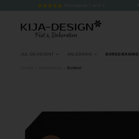
Fremragende 5 ud af 5
JUL OG ADVENT
ANLEDNING
BORDDÆKNING
Forside
»
Borddækning
»
Bordkort