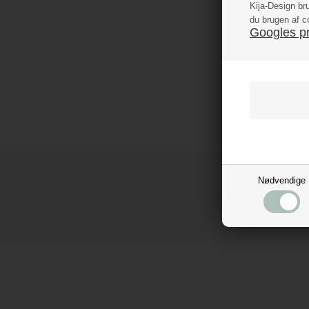
Kija-Design br
du brugen af c
Googles pri
Nødvendige