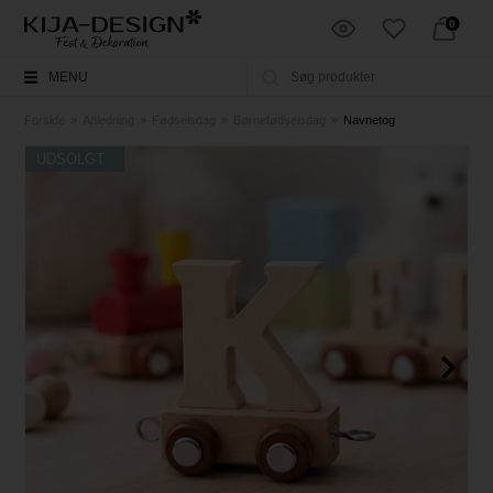
0
MENU
Forside
»
Anledning
»
Fødselsdag
»
Børnefødselsdag
»
Navnetog
UDSOLGT