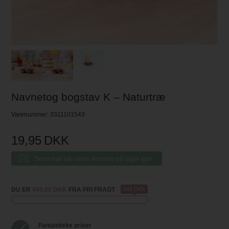
Navnetog bogstav K – Naturtræ
Varenummer:
3311101543
19,95
DKK
Send mail når varen kommer på lager igen.
DU ER
449,00 DKK
FRA FRI FRAGT
449 DKK
Fantastiske priser