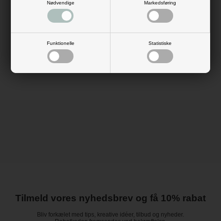
Navnetoget fungerer ikke kun som pynt, men også som legetøj, hvor
Nødvendige
Markedsføring
barnet kan øve sig i at genkende bogstaver og stave sit eget navn. Det
styrker både sproglig udvikling og finmotorik gennem leg. Samtidig er det
en populær gaveidé til dåb, fødselsdag eller barselsbesøg, hvor en
personlig gave har ekstra betydning.
Den neutrale naturfarve gør bogstavet velegnet til både drenge- og
Funktionelle
Statistiske
pigeværelser og let at matche med andre farver og materialer i
indretningen.
Tilmeld vores nyhedsbrev og få 10% rabat
Bliv forkælet med tips, kreative idéer, tilbud og nyheder.