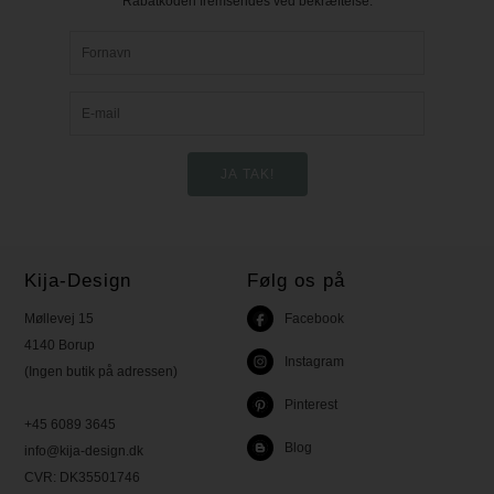
Rabatkoden fremsendes ved bekræftelse.
Kija-Design
Følg os på
Møllevej 15
Facebook
4140 Borup
Instagram
(Ingen butik på adressen)
Pinterest
+45 6089 3645
Blog
info@kija-design.dk
CVR:
DK35501746