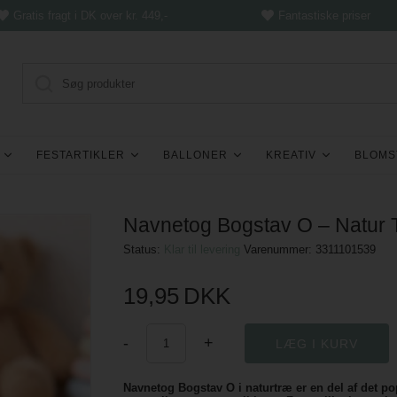
Gratis fragt i DK over kr. 449,-
Fantastiske priser
FESTARTIKLER
BALLONER
KREATIV
BLOMS
Navnetog Bogstav O – Natur
Status:
Klar til levering
Varenummer:
3311101539
19,95
DKK
-
+
Navnetog Bogstav O i naturtræ er en del af det p