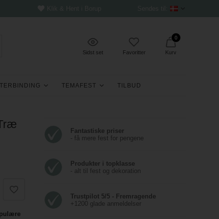
Klik & Hent i Borup
Sendes til:
0
Sidst set
Favoritter
Kurv
TERBINDING
TEMAFEST
TILBUD
 Træ
Fantastiske priser
- få mere fest for pengene
Produkter i topklasse
- alt til fest og dekoration
Trustpilot 5/5 - Fremragende
+1200 glade anmeldelser
opulære