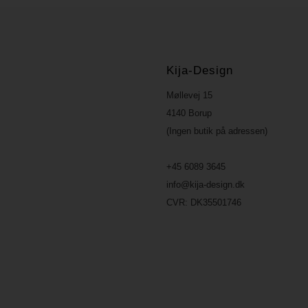
Kija-Design
Møllevej 15
4140 Borup
(Ingen butik på adressen)
+45 6089 3645
info@kija-design.dk
CVR:
DK35501746