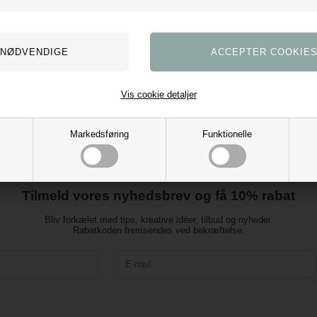
Perfekt som personlig gave til børn
Vis cookie detaljer
Markedsføring
Funktionelle
Tilmeld vores nyhedsbrev og få 10% rabat
Bliv forkælet med tips, kreative idéer, tilbud og nyheder.
Rabatkoden fremsendes ved bekræftelse.