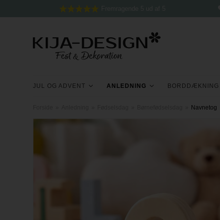
Fremragende 5 ud af 5
JUL OG ADVENT
ANLEDNING
BORDDÆKNING
Forside
»
Anledning
»
Fødselsdag
»
Børnefødselsdag
»
Navnetog