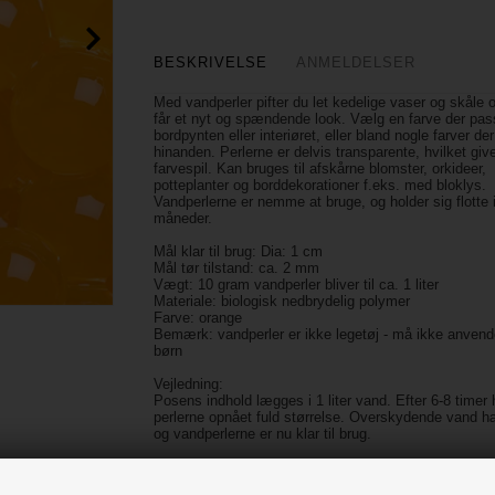
BESKRIVELSE
ANMELDELSER
Med vandperler pifter du let kedelige vaser og skåle 
får et nyt og spændende look. Vælg en farve der pass
bordpynten eller interiøret, eller bland nogle farver d
hinanden. Perlerne er delvis transparente, hvilket givet
farvespil. Kan bruges til afskårne blomster, orkideer,
potteplanter og borddekorationer f.eks. med bloklys.
Vandperlerne er nemme at bruge, og holder sig flotte i
måneder.
Mål klar til brug: Dia: 1 cm
Mål tør tilstand: ca. 2 mm
Vægt: 10 gram vandperler bliver til ca. 1 liter
Materiale: biologisk nedbrydelig polymer
Farve: orange
Bemærk: vandperler er ikke legetøj - må ikke anvend
børn
Vejledning:
Posens indhold lægges i 1 liter vand. Efter 6-8 timer 
perlerne opnået fuld størrelse. Overskydende vand h
og vandperlerne er nu klar til brug.
Vandet i perlerne vil langsomt tørre ud, så efter 2-3 u
skylles perlerne og lægges i vand i ca. 1 time, hvoref