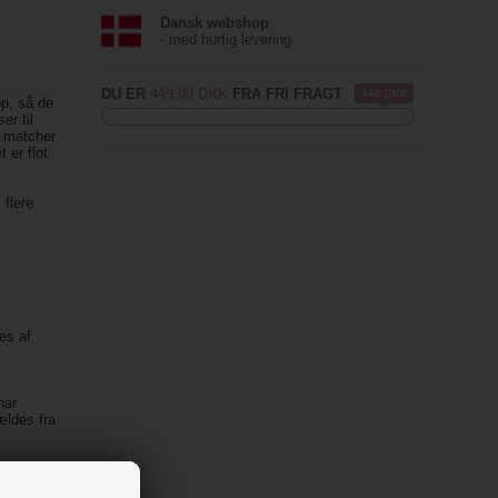
Dansk webshop
- med hurtig levering
DU ER
449,00 DKK
FRA FRI FRAGT
449 DKK
op, så de
er til
er matcher
 er flot
 flere
es af
har
ældes fra
ger
ter de