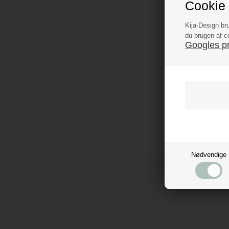
Cookie 
Kija-Design br
du brugen af c
Googles pri
Nødvendige