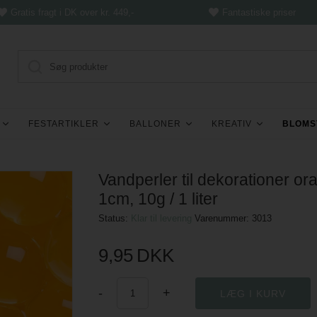
Gratis fragt i DK over kr. 449,-
Fantastiske priser
FESTARTIKLER
BALLONER
KREATIV
BLOMS
Vandperler til dekorationer or
1cm, 10g / 1 liter
Status:
Klar til levering
Varenummer:
3013
9,95
DKK
-
+