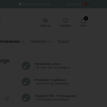
Klik & Hent i Borup
Sendes til:
0
Sidst set
Favoritter
Kurv
TERBINDING
TEMAFEST
TILBUD
ange
Fantastiske priser
- få mere fest for pengene
Produkter i topklasse
- alt til fest og dekoration
Trustpilot 5/5 - Fremragende
+1200 glade anmeldelser