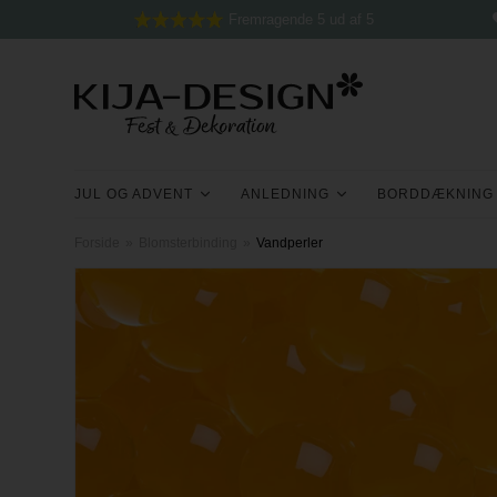
Fremragende 5 ud af 5
JUL OG ADVENT
ANLEDNING
BORDDÆKNING
Forside
»
Blomsterbinding
»
Vandperler