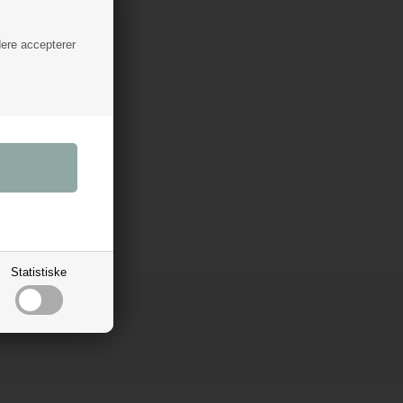
dere accepterer
orsigtigt,
dperler.
ed
 uger
s at
erne får
id, lægges
du vil
Statistiske