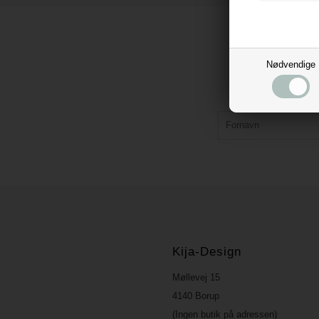
Nødvendige
Kija-Design
Møllevej 15
4140 Borup
(Ingen butik på adressen)