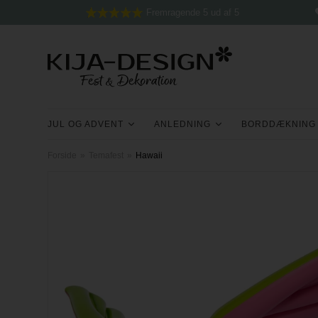
Fremragende 5 ud af 5
JUL OG ADVENT
ANLEDNING
BORDDÆKNING
Forside
»
Temafest
»
Hawaii