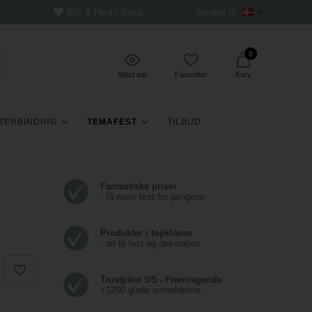
Klik & Hent i Borup
Sendes til:
0
Sidst set
Favoritter
Kurv
TERBINDING
TEMAFEST
TILBUD
Fantastiske priser
- få mere fest for pengene
Produkter i topklasse
- alt til fest og dekoration
Trustpilot 5/5 - Fremragende
+1200 glade anmeldelser