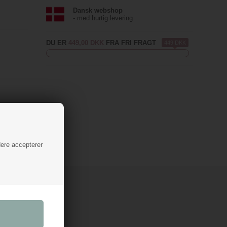
Dansk webshop
- med hurtig levering
DU ER
449,00 DKK
FRA FRI FRAGT
449 DKK
dere accepterer