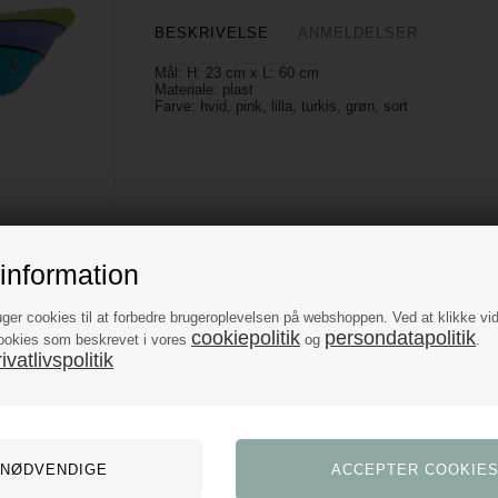
BESKRIVELSE
ANMELDELSER
Mål: H: 23 cm x L: 60 cm
Materiale: plast
Farve: hvid, pink, lilla, turkis, grøn, sort
information
uger cookies til at forbedre brugeroplevelsen på webshoppen. Ved at klikke vi
cookiepolitik
persondatapolitik
ookies som beskrevet i vores
og
.
vatlivspolitik