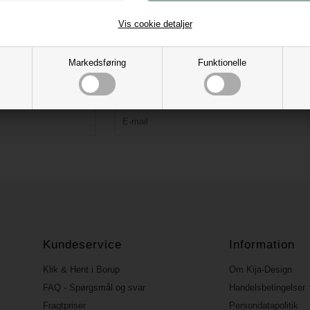
Vis cookie detaljer
Tilmeld vores nyhedsbrev og få 10% rabat
Markedsføring
Funktionelle
Bliv forkælet med tips, kreative idéer, tilbud og nyheder.
Rabatkoden fremsendes ved bekræftelse.
Kundeservice
Information
Klik & Hent i Borup
Om Kija-Design
FAQ - Spørgsmål og svar
Handelsbetingelser
Fragtpriser
Persondatapolitik