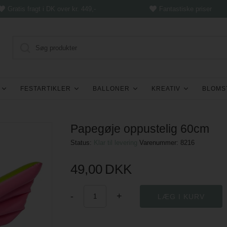
Gratis fragt i DK over kr. 449,-
Fantastiske priser
FESTARTIKLER
BALLONER
KREATIV
BLOMS
Papegøje oppustelig 60cm
Status:
Klar til levering
Varenummer:
8216
49,00
DKK
-
+