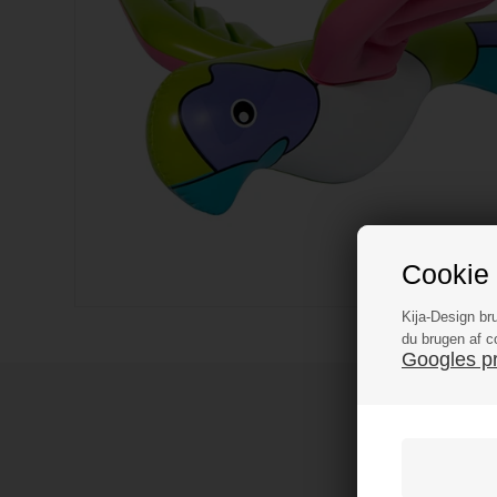
Cookie 
Kija-Design br
du brugen af c
Googles pri