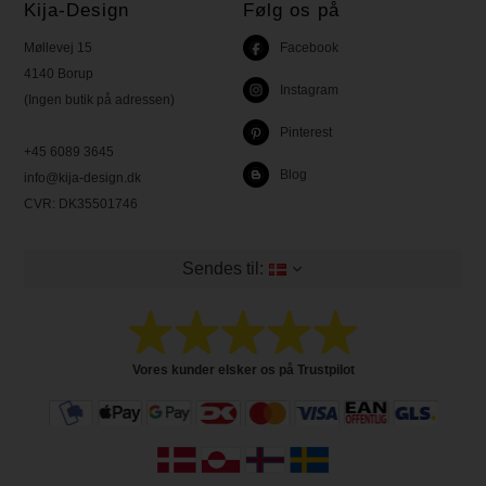
Kija-Design
Følg os på
Møllevej 15
Facebook
4140 Borup
Instagram
(Ingen butik på adressen)
Pinterest
+45 6089 3645
Blog
info@kija-design.dk
CVR:
DK35501746
Sendes til:
Vores kunder elsker os på Trustpilot