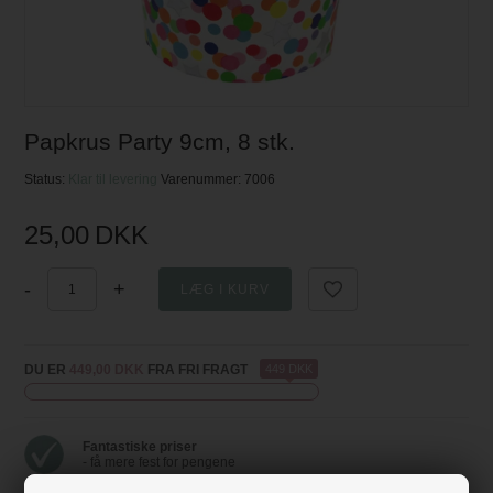
Papkrus Party 9cm, 8 stk.
Status:
Klar til levering
Varenummer:
7006
25,00
DKK
-
+
DU ER
449,00 DKK
FRA FRI FRAGT
449 DKK
Fantastiske priser
- få mere fest for pengene