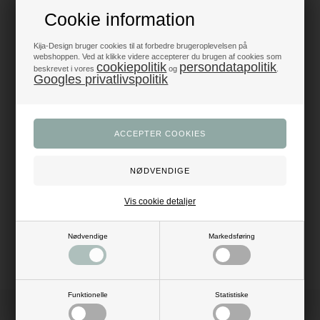
Cookie information
Produkter i topklasse
- alt til fest og dekoration
Kija-Design bruger cookies til at forbedre brugeroplevelsen på
webshoppen. Ved at klikke videre accepterer du brugen af cookies som
cookiepolitik
persondatapolitik
Trustpilot 5/5 - Fremragende
beskrevet i vores
og
.
+1200 glade anmeldelser
Googles privatlivspolitik
Dansk webshop
- med hurtig levering
Beskrivelse
Anmeldelser
Antal: 8 stk.
Indhold: 250 ml
Vis cookie detaljer
Mål: H: 9 cm
Materiale: pap
Farve: multi
Nødvendige
Markedsføring
Funktionelle
Statistiske