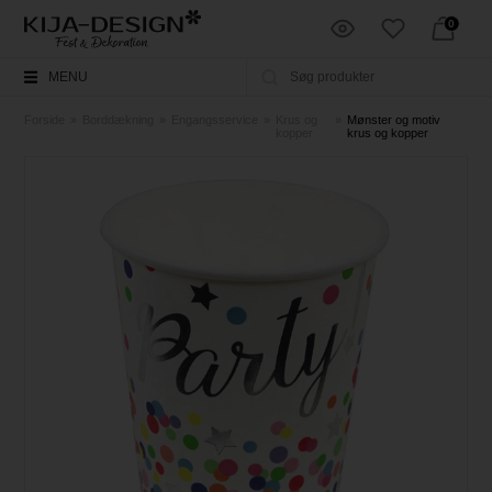
0
MENU
Forside
»
Borddækning
»
Engangsservice
»
Krus og
»
Mønster og motiv
kopper
krus og kopper