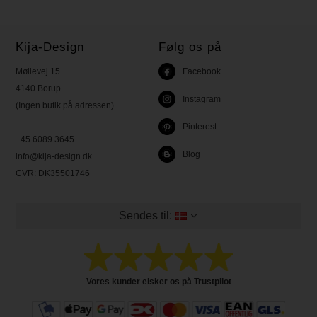
Kija-Design
Følg os på
Møllevej 15
Facebook
4140 Borup
Instagram
(Ingen butik på adressen)
Pinterest
+45 6089 3645
Blog
info@kija-design.dk
CVR:
DK35501746
Sendes til:
Vores kunder elsker os på Trustpilot