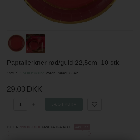
Paptallerkner rød/guld 22,5cm, 10 stk.
Status:
Klar til levering
Varenummer:
8342
29,00
DKK
-
+
DU ER
449,00 DKK
FRA FRI FRAGT
449 DKK