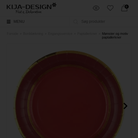
0
MENU
Forside
»
Borddækning
»
Engangsservice
»
Paptallerkner
»
Mønster og motiv
paptallerkner