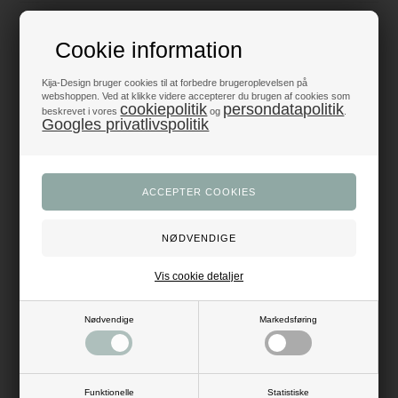
Fantastiske priser
- få mere fest for pengene
Cookie information
Kija-Design bruger cookies til at forbedre brugeroplevelsen på
Produkter i topklasse
webshoppen. Ved at klikke videre accepterer du brugen af cookies som
- alt til fest og dekoration
cookiepolitik
persondatapolitik
beskrevet i vores
og
.
Googles privatlivspolitik
Trustpilot 5/5 - Fremragende
+1200 glade anmeldelser
Dansk webshop
- med hurtig levering
Beskrivelse
Anmeldelser
Vis cookie detaljer
Antal: 10 stk.
Mål: Dia: 22,5 cm
Nødvendige
Markedsføring
Materiale: pap
Farve: rød, guld
Funktionelle
Statistiske