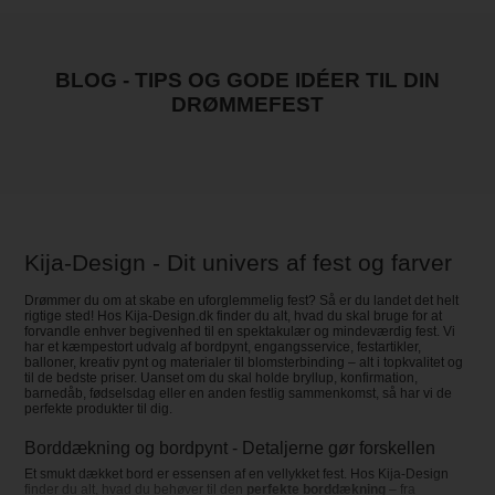
BLOG - TIPS OG GODE IDÉER TIL DIN
DRØMMEFEST
Kija-Design - Dit univers af fest og farver
Drømmer du om at skabe en uforglemmelig fest? Så er du landet det helt
rigtige sted! Hos Kija-Design.dk finder du alt, hvad du skal bruge for at
forvandle enhver begivenhed til en spektakulær og mindeværdig fest. Vi
har et kæmpestort udvalg af bordpynt, engangsservice, festartikler,
balloner, kreativ pynt og materialer til blomsterbinding – alt i topkvalitet og
til de bedste priser. Uanset om du skal holde bryllup, konfirmation,
barnedåb, fødselsdag eller en anden festlig sammenkomst, så har vi de
perfekte produkter til dig.
Borddækning og bordpynt - Detaljerne gør forskellen
Et smukt dækket bord er essensen af en vellykket fest. Hos Kija-Design
finder du alt, hvad du behøver til den
perfekte borddækning
– fra