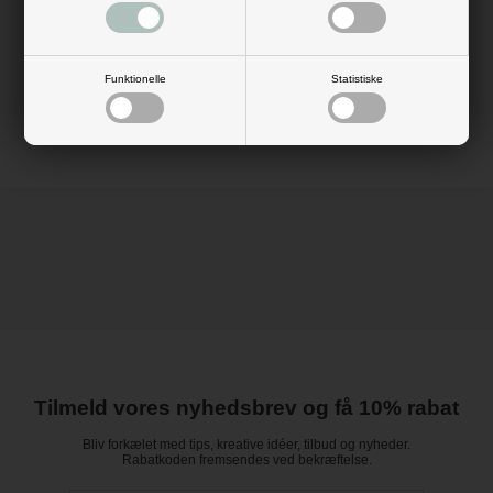
ingenting fylder. Der medfølger brugsanvisning til, hvordan du folder den
ud. Har du aldrig prøvet at folde en pompom ud før, så følg den. Det er ikke
svært, og så snart du har forstået teknikken, går det stærkt.
Mål: Dia: 30 cm
Materiale: silkepapir
Funktionelle
Statistiske
Farve: hvid
Tilmeld vores nyhedsbrev og få 10% rabat
Bliv forkælet med tips, kreative idéer, tilbud og nyheder.
Rabatkoden fremsendes ved bekræftelse.