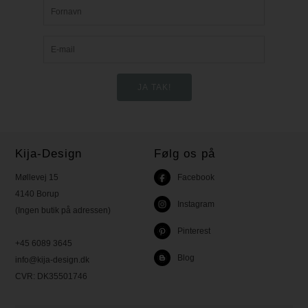
Kija-Design
Følg os på
Møllevej 15
Facebook
4140 Borup
Instagram
(Ingen butik på adressen)
Pinterest
+45 6089 3645
Blog
info@kija-design.dk
CVR:
DK35501746