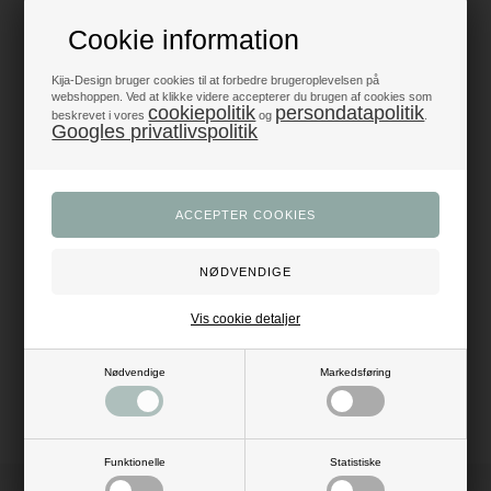
Produkter i topklasse
Cookie information
- alt til fest og dekoration
Kija-Design bruger cookies til at forbedre brugeroplevelsen på
Trustpilot 5/5 - Fremragende
webshoppen. Ved at klikke videre accepterer du brugen af cookies som
+1200 glade anmeldelser
cookiepolitik
persondatapolitik
beskrevet i vores
og
.
Googles privatlivspolitik
Dansk webshop
- med hurtig levering
Beskrivelse
Anmeldelser
Pomponer er en charmerende dekoration til alle slags fester som
fødselsdage, konfirmation, bryllup og havefester. Super flot at kombinere i
forskellige størrelser og farver. Brugsanvisning til udfoldning medfølger.
Vis cookie detaljer
Mål: Dia: 35 cm
Materiale: silkepapir
Farve: limegrøn
Nødvendige
Markedsføring
Funktionelle
Statistiske