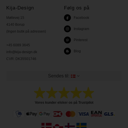
Kija-Design
Følg os på
Møllevej 15
Facebook
4140 Borup
Instagram
(Ingen butik på adressen)
Pinterest
+45 6089 3645
Blog
info@kija-design.dk
CVR:
DK35501746
Sendes til:
Vores kunder elsker os på Trustpilot