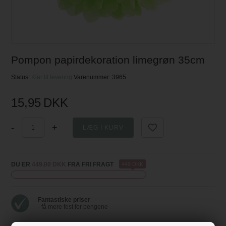
Pompon papirdekoration limegrøn 35cm
Status:
Klar til levering
Varenummer:
3965
15,95
DKK
-
+
DU ER
449,00 DKK
FRA FRI FRAGT
449 DKK
Fantastiske priser
- få mere fest for pengene