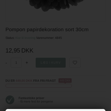
Pompon papirdekoration sort 30cm
Status:
Klar til levering
Varenummer:
4845
12,95
DKK
-
+
DU ER
449,00 DKK
FRA FRI FRAGT
449 DKK
Fantastiske priser
- få mere fest for pengene