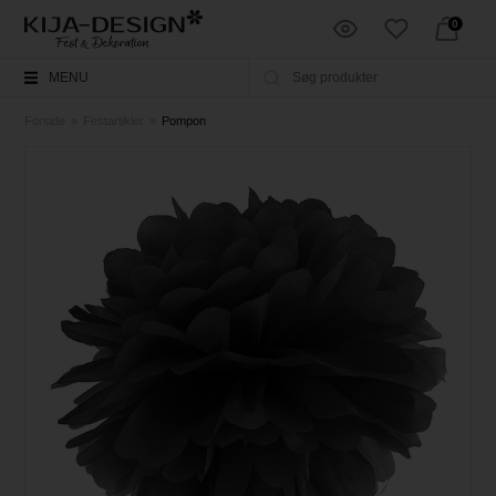
0
MENU
Forside
»
Festartikler
»
Pompon