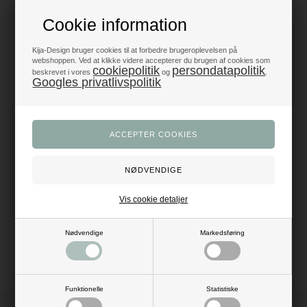
Produkter i topklasse
Cookie information
- alt til fest og dekoration
Kija-Design bruger cookies til at forbedre brugeroplevelsen på
Trustpilot 5/5 - Fremragende
webshoppen. Ved at klikke videre accepterer du brugen af cookies som
+1200 glade anmeldelser
cookiepolitik
persondatapolitik
beskrevet i vores
og
.
Googles privatlivspolitik
Dansk webshop
- med hurtig levering
Beskrivelse
Anmeldelser
Pomponer er en charmerende dekoration til alle slags fester som
fødselsdage, konfirmation, bryllup og havefester. Super flot at kombinere i
forskellige størrelser og farver. Brugsanvisning til udfoldning medfølger.
Vis cookie detaljer
Mål: Dia: 30 cm
Materiale: silkepapir
Farve: sort
Nødvendige
Markedsføring
Funktionelle
Statistiske