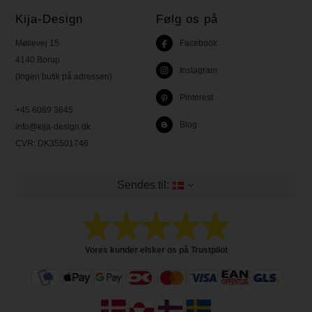
Kija-Design
Følg os på
Møllevej 15
Facebook
4140 Borup
Instagram
(Ingen butik på adressen)
Pinterest
+45 6089 3645
Blog
info@kija-design.dk
CVR:
DK35501746
Sendes til:
Vores kunder elsker os på Trustpilot