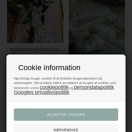
Bordløber Blonde råhvid 15cm
Bånd Polyester OlivenGrøn
x 9m
40mm x 5m
129,00
DKK
29,00
DKK
Cookie information
Kija-Design bruger cookies til at forbedre brugeroplevelsen på
NYHED
webshoppen. Ved at klikke videre accepterer du brugen af cookies som
cookiepolitik
persondatapolitik
beskrevet i vores
og
.
Googles privatlivspolitik