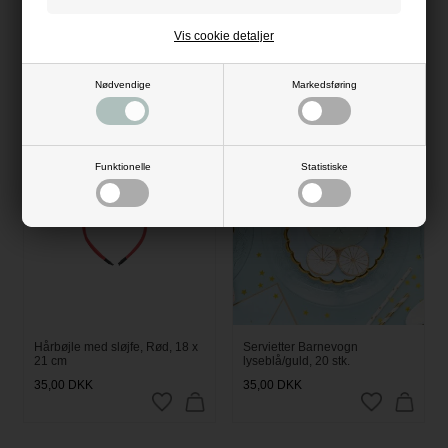
Dekorationsring med fod 20 cm
Gæsteplakat Bryllup til
Vis cookie detaljer
guld – elegant bordpynt og
gæstenavne
dekoration
36,00
DKK
189,00
DKK
Nødvendige
Markedsføring
NYHED
Funktionelle
Statistiske
Hårbøjle med sløjfe, Rød, 18 x
Servietter Barnevogn
21 cm
lyseblå/guld, 20 stk.
35,00
DKK
35,00
DKK