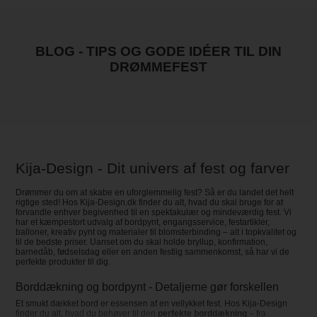
BLOG - TIPS OG GODE IDÉER TIL DIN
DRØMMEFEST
Kija-Design - Dit univers af fest og farver
Drømmer du om at skabe en uforglemmelig fest? Så er du landet det helt
rigtige sted! Hos Kija-Design.dk finder du alt, hvad du skal bruge for at
forvandle enhver begivenhed til en spektakulær og mindeværdig fest. Vi
har et kæmpestort udvalg af bordpynt, engangsservice, festartikler,
balloner, kreativ pynt og materialer til blomsterbinding – alt i topkvalitet og
til de bedste priser. Uanset om du skal holde bryllup, konfirmation,
barnedåb, fødselsdag eller en anden festlig sammenkomst, så har vi de
perfekte produkter til dig.
Borddækning og bordpynt - Detaljerne gør forskellen
Et smukt dækket bord er essensen af en vellykket fest. Hos Kija-Design
finder du alt, hvad du behøver til den
perfekte borddækning
– fra