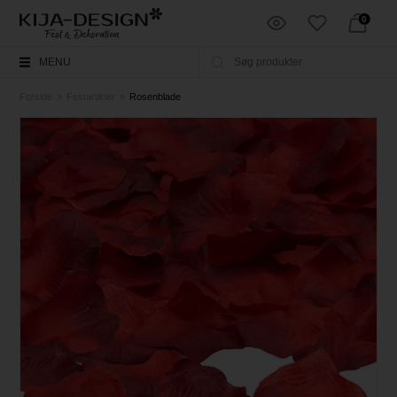
0
MENU
Forside
»
Festartikler
»
Rosenblade