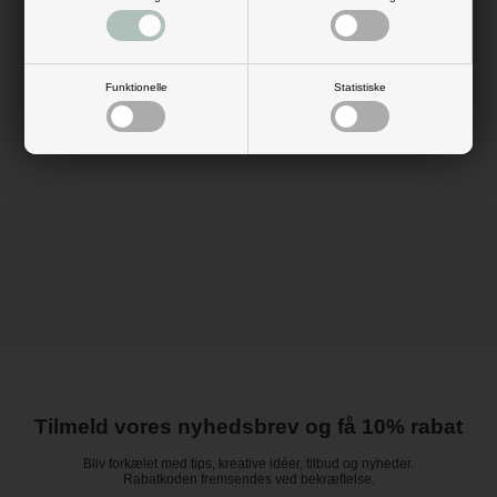
Køb 100 mørkerøde rosenblade, og skru op for romantikken og de søde
hentydninger og drillerier.
Antal: ca. 100 stk.
Mål: L: 5 cm
Funktionelle
Statistiske
Materiale: polyester
Farve: mørk rød
Tilmeld vores nyhedsbrev og få 10% rabat
Bliv forkælet med tips, kreative idéer, tilbud og nyheder.
Rabatkoden fremsendes ved bekræftelse.