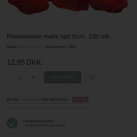
Rosenblade mørk rød 5cm, 100 stk.
Status:
Klar til levering
Varenummer:
3342
12,95
DKK
-
+
DU ER
449,00 DKK
FRA FRI FRAGT
449 DKK
Fantastiske priser
- få mere fest for pengene