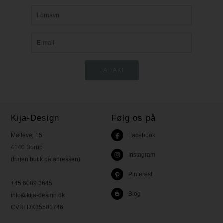
Kija-Design
Følg os på
Møllevej 15
Facebook
4140 Borup
Instagram
(Ingen butik på adressen)
Pinterest
+45 6089 3645
Blog
info@kija-design.dk
CVR:
DK35501746