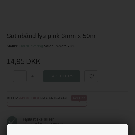
Satinbånd lys pink 3mm x 50m
Status:
Klar til levering
Varenummer:
5126
14,95
DKK
-
+
DU ER
449,00 DKK
FRA FRI FRAGT
449 DKK
Fantastiske priser
- få mere fest for pengene