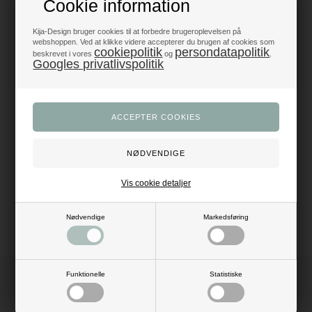
Cookie information
Produkter i topklasse
- alt til fest og dekoration
Kija-Design bruger cookies til at forbedre brugeroplevelsen på
webshoppen. Ved at klikke videre accepterer du brugen af cookies som
cookiepolitik
persondatapolitik
beskrevet i vores
og
.
Trustpilot 5/5 - Fremragende
Googles privatlivspolitik
+1200 glade anmeldelser
Dansk webshop
- med hurtig levering
Beskrivelse
Anmeldelser
Mål: B: 3 mm x L: 50 meter
Vis cookie detaljer
Materiale: polyester
Farve: lys pink
Nødvendige
Markedsføring
Funktionelle
Statistiske