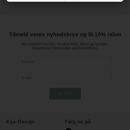
Tilmeld vores nyhedsbrev og få 10% rabat
Bliv forkælet med tips, kreative idéer, tilbud og nyheder.
Rabatkoden fremsendes ved bekræftelse.
Kija-Design
Følg os på