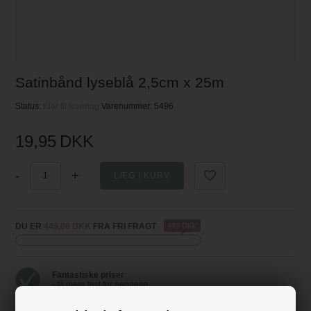
Satinbånd lyseblå 2,5cm x 25m
Status:
Klar til levering
Varenummer:
5496
19,95
DKK
-
+
DU ER
449,00 DKK
FRA FRI FRAGT
449 DKK
Fantastiske priser
- få mere fest for pengene