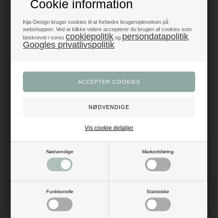
Cookie information
Produkter i topklasse
- alt til fest og dekoration
Kija-Design bruger cookies til at forbedre brugeroplevelsen på
webshoppen. Ved at klikke videre accepterer du brugen af cookies som
cookiepolitik
persondatapolitik
beskrevet i vores
og
.
Trustpilot 5/5 - Fremragende
Googles privatlivspolitik
+1200 glade anmeldelser
Dansk webshop
- med hurtig levering
Beskrivelse
Anmeldelser
Mål: B: 2,5 cm x L: 25 meter
Vis cookie detaljer
Materiale: satin
Farve: lyseblå
Nødvendige
Markedsføring
Funktionelle
Statistiske