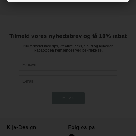
Tilmeld vores nyhedsbrev og få 10% rabat
Bliv forkælet med tips, kreative idéer, tilbud og nyheder.
Rabatkoden fremsendes ved bekræftelse.
Kija-Design
Følg os på