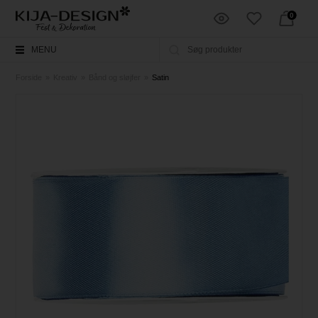
0
MENU
Forside
»
Kreativ
»
Bånd og sløjfer
»
Satin