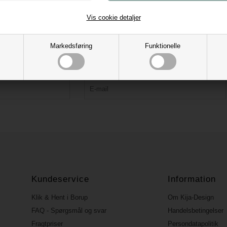
Vis cookie detaljer
Tilmeld vores nyhedsbrev og få 10% rabat
Markedsføring
Funktionelle
Bliv forkælet med tips, kreative idéer, tilbud og nyheder.
Rabatkoden fremsendes ved bekræftelse.
Kundeservice
Information
Klik & Hent i Borup
Om Kija-Design
FAQ - Spørgsmål og svar
Handelsbetingelser
Fragtpriser
Persondatapolitik