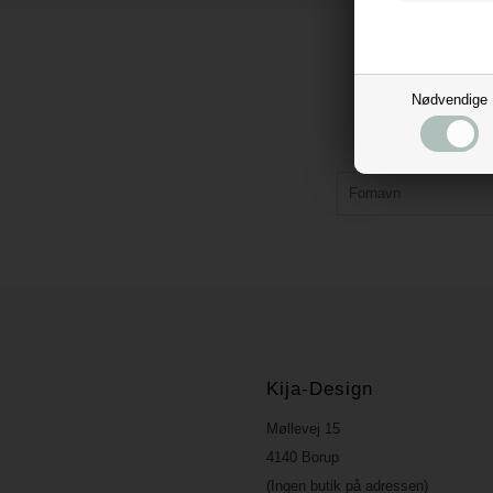
Nødvendige
Kija-Design
Møllevej 15
4140 Borup
(Ingen butik på adressen)