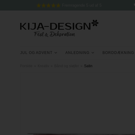
Fremragende 5 ud af 5
JUL OG ADVENT
ANLEDNING
BORDDÆKNING
Forside
»
Kreativ
»
Bånd og sløjfer
»
Satin