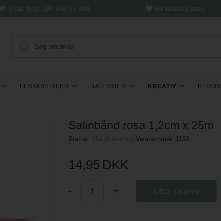
Gratis fragt i DK over kr. 449,-
Fantastiske priser
FESTARTIKLER
BALLONER
KREATIV
BLOMS
Satinbånd rosa 1,2cm x 25m
Status:
Klar til levering
Varenummer:
1133
14,95
DKK
-
+