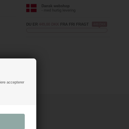
Dansk webshop
- med hurtig levering
DU ER
449,00 DKK
FRA FRI FRAGT
449 DKK
dere accepterer