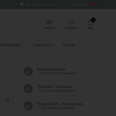
Klik & Hent i Borup
Sendes til:
0
Sidst set
Favoritter
Kurv
TERBINDING
TEMAFEST
TILBUD
Fantastiske priser
- få mere fest for pengene
Produkter i topklasse
- alt til fest og dekoration
Trustpilot 5/5 - Fremragende
+1200 glade anmeldelser