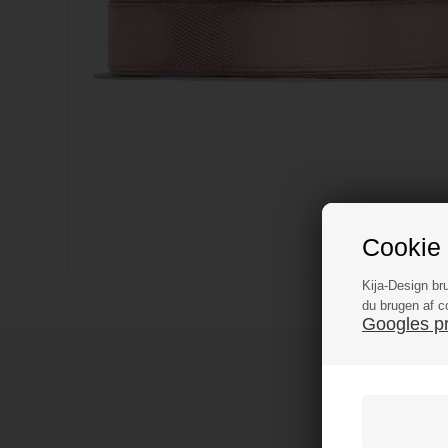
Cookie 
Kija-Design br
du brugen af c
Googles pri