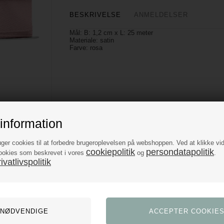
BESKRIVELSE
ANMELDELSER
Mål: B: 1,2 cm x L: 25 meter
Materiale: satin
Farve: rosa
information
uger cookies til at forbedre brugeroplevelsen på webshoppen. Ved at klikke vi
cookiepolitik
persondatapolitik
ookies som beskrevet i vores
og
.
vatlivspolitik