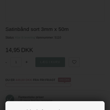
Satinbånd sort 3mm x 50m
Status:
Klar til levering
Varenummer:
5110
14,95
DKK
-
+
DU ER
449,00 DKK
FRA FRI FRAGT
449 DKK
Fantastiske priser
- få mere fest for pengene