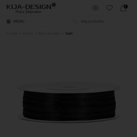
0
MENU
Forside
»
Kreativ
»
Bånd og sløjfer
»
Satin