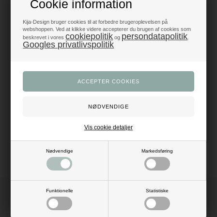
Cookie information
Produkter i topklasse
- alt til fest og dekoration
Kija-Design bruger cookies til at forbedre brugeroplevelsen på
webshoppen. Ved at klikke videre accepterer du brugen af cookies som
cookiepolitik
persondatapolitik
beskrevet i vores
og
.
Trustpilot 5/5 - Fremragende
Googles privatlivspolitik
+1200 glade anmeldelser
Dansk webshop
- med hurtig levering
Beskrivelse
Anmeldelser
Mål: B: 3 mm x L: 50 meter
Vis cookie detaljer
Materiale: polyester
Farve: sort
Nødvendige
Markedsføring
Funktionelle
Statistiske