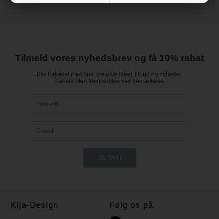
Tilmeld vores nyhedsbrev og få 10% rabat
Bliv forkælet med tips, kreative idéer, tilbud og nyheder.
Rabatkoden fremsendes ved bekræftelse.
Kija-Design
Følg os på