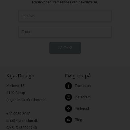
Rabatkoden fremsendes ved bekræftelse.
Kija-Design
Følg os på
Møllevej 15
Facebook
4140 Borup
Instagram
(Ingen butik på adressen)
Pinterest
+45 6089 3645
Blog
info@kija-design.dk
CVR:
DK35501746