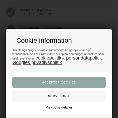
Produkter i topklasse
- alt til fest og dekoration
Trustpilot 5/5 - Fremragende
+1200 glade anmeldelser
Cookie information
Dansk webshop
- med hurtig levering
Kija-Design bruger cookies til at forbedre brugeroplevelsen på
webshoppen. Ved at klikke videre accepterer du brugen af cookies som
cookiepolitik
persondatapolitik
beskrevet i vores
og
.
Googles privatlivspolitik
Beskrivelse
Anmeldelser
Der er dømt fest og farver, når disse flotte servietter lægges på bordet. De
signalerer festlig fejring af den blå student. De røde dannebrogsflag vajer
rundt omkring en langstilket, rød rose og den blå studenterhue. Bestil i
dag, du får 20 stk. for prisen.
Hvad end I skal holde studentergilde for den nyudsprungne blå student,
eller det er studenterkammeraterne, der kigger forbi på deres
studenterkørsel, så vil disse servietter passe perfekt, når der skal serveres
en festlig buffet eller en hurtig tapas.
Vis cookie detaljer
Læg en flot papirdug på bordet, sæt engangsservice og servietter klar, og
så er festen næsten i gang.