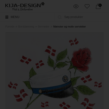
0
MENU
Forside
»
Borddækning
»
Servietter
»
Mønster og motiv servietter