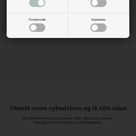
Mål udfoldet: 40 cm x 40 cm
Type: middagsserviet
Materiale: 3-lag papir
Farve: guld
FSC-mærket
Funktionelle
Statistiske
Brand: Mank
Tilmeld vores nyhedsbrev og få 10% rabat
Bliv forkælet med tips, kreative idéer, tilbud og nyheder.
Rabatkoden fremsendes ved bekræftelse.