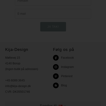
Kija-Design
Følg os på
Møllevej 15
Facebook
4140 Borup
Instagram
(Ingen butik på adressen)
Pinterest
+45 6089 3645
Blog
info@kija-design.dk
CVR:
DK35501746
Sendes til: