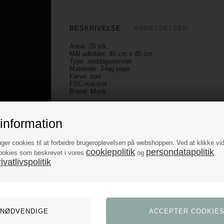
BESKRIVELSE
ANMELDELSER
Antal: 20 stk.
Mål udfoldet: 40 cm x 40 cm
Type: middagsserviet
Materiale: 3-lag papir
Farve: sort
FSC-mærket
Brand: Mank
information
uger cookies til at forbedre brugeroplevelsen på webshoppen. Ved at klikke vi
cookiepolitik
persondatapolitik
ookies som beskrevet i vores
og
.
vatlivspolitik