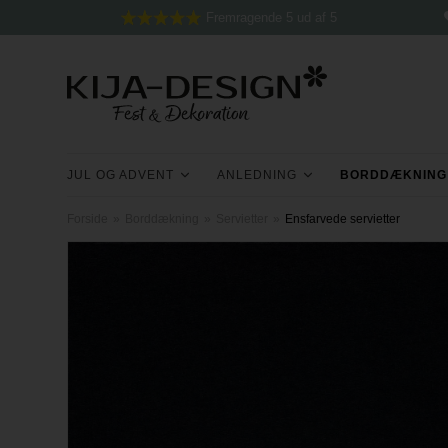
Fremragende 5 ud af 5
JUL OG ADVENT
ANLEDNING
BORDDÆKNING
Forside
»
Borddækning
»
Servietter
»
Ensfarvede servietter