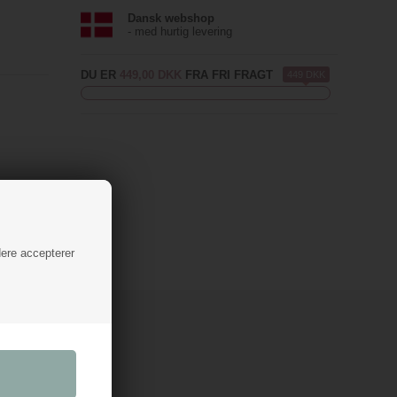
Dansk webshop
- med hurtig levering
DU ER
449,00 DKK
FRA FRI FRAGT
449 DKK
dere accepterer