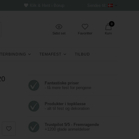
Klik & Hent i Borup
Sendes til:
0
Sidst set
Favoritter
Kurv
TERBINDING
TEMAFEST
TILBUD
20
Fantastiske priser
- få mere fest for pengene
Produkter i topklasse
- alt til fest og dekoration
Trustpilot 5/5 - Fremragende
+1200 glade anmeldelser