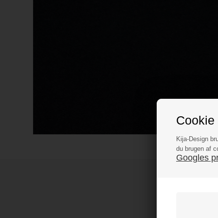
Cookie 
Kija-Design br
du brugen af c
Googles pri