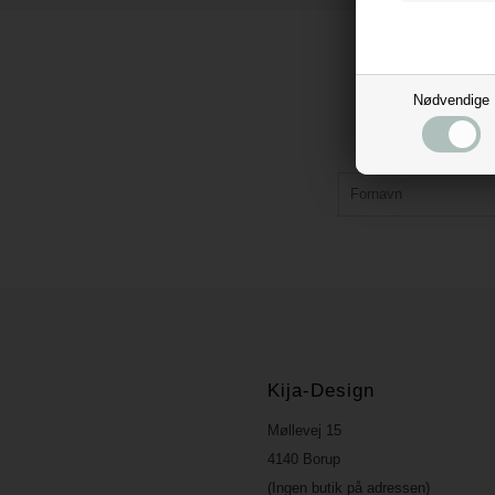
Nødvendige
Kija-Design
Møllevej 15
4140 Borup
(Ingen butik på adressen)