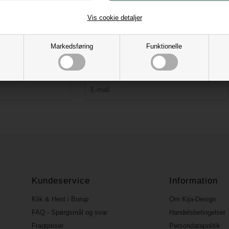
Vis cookie detaljer
Tilmeld vores nyhedsbrev og få 10% rabat
Markedsføring
Funktionelle
Bliv forkælet med tips, kreative idéer, tilbud og nyheder.
Rabatkoden fremsendes ved bekræftelse.
Kundeservice
Information
Klik & Hent i Borup
Om Kija-Design
FAQ - Spørgsmål og svar
Handelsbetingelser
Fragtpriser
Persondatapolitik