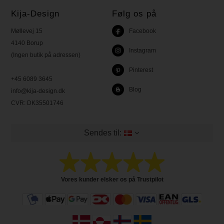
Kija-Design
Følg os på
Møllevej 15
Facebook
4140 Borup
Instagram
(Ingen butik på adressen)
Pinterest
+45 6089 3645
Blog
info@kija-design.dk
CVR:
DK35501746
Sendes til:
Vores kunder elsker os på Trustpilot