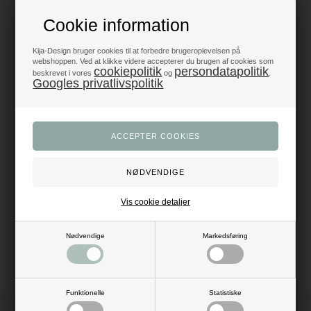
Produkter i topklasse
Cookie information
- alt til fest og dekoration
Kija-Design bruger cookies til at forbedre brugeroplevelsen på
Trustpilot 5/5 - Fremragende
webshoppen. Ved at klikke videre accepterer du brugen af cookies som
+1200 glade anmeldelser
cookiepolitik
persondatapolitik
beskrevet i vores
og
.
Googles privatlivspolitik
Dansk webshop
- med hurtig levering
Beskrivelse
Anmeldelser
Pift invitationer op med sødt skilt i metal. Super dekorativ og nem at sætte
på med dobbeltklæbende tape.
Vis cookie detaljer
Antal: 12 stk.
Mål: H: 2,1 cm x L: 4 cm
Materiale: metal
Farve: sølv
Nødvendige
Markedsføring
Funktionelle
Statistiske