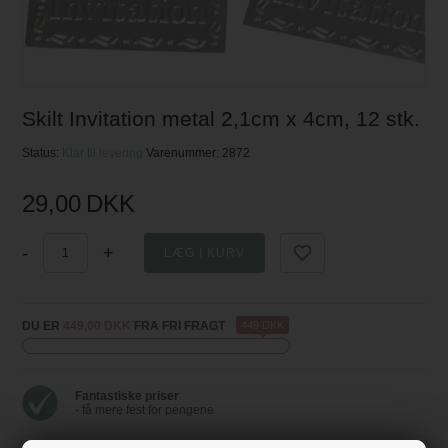
Skilt Invitation metal 2,1cm x 4cm, 12 stk.
Status:
Klar til levering
Varenummer:
2872
29,00
DKK
-
+
DU ER
449,00 DKK
FRA FRI FRAGT
449 DKK
Fantastiske priser
- få mere fest for pengene