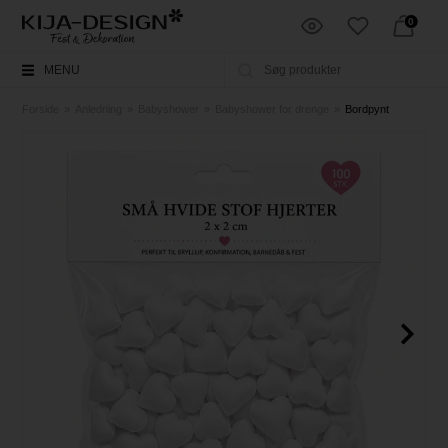
0
MENU
Forside
»
Anledning
»
Babyshower
»
Babyshower for drenge
»
Bordpynt