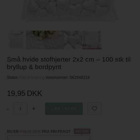
Små hvide stofhjerter 2x2 cm – 100 stk til
bryllup & bordpynt
Status:
Klar til levering
Varenummer:
SK2948219
19,95
DKK
-
+
DU ER
449,00 DKK
FRA FRI FRAGT
449 DKK