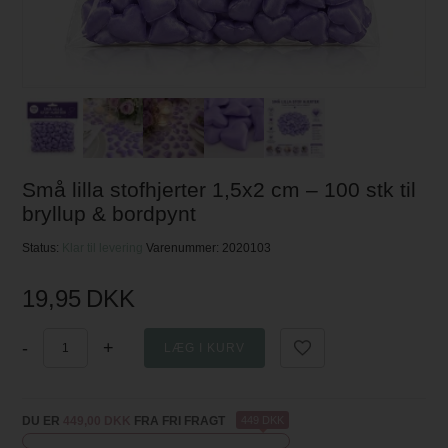
Små lilla stofhjerter 1,5x2 cm – 100 stk til
bryllup & bordpynt
Status:
Klar til levering
Varenummer:
2020103
19,95
DKK
-
+
DU ER
449,00 DKK
FRA FRI FRAGT
449 DKK