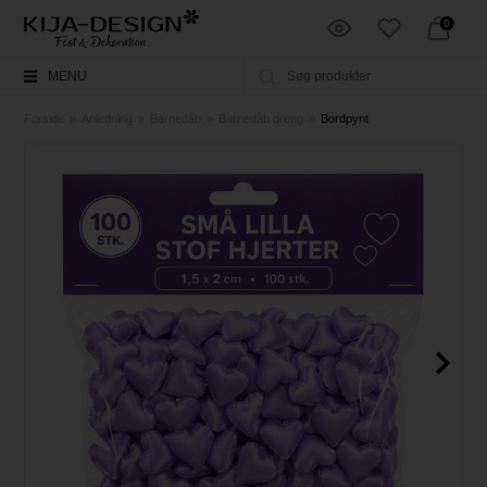
0
MENU
Forside
»
Anledning
»
Barnedåb
»
Barnedåb dreng
»
Bordpynt