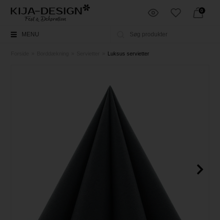
0
MENU
Forside
»
Borddækning
»
Servietter
»
Luksus servietter