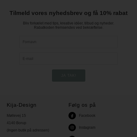
Tilmeld vores nyhedsbrev og få 10% rabat
Bliv forkælet med tips, kreative idéer, tilbud og nyheder.
Rabatkoden fremsendes ved bekræftelse.
Kija-Design
Følg os på
Møllevej 15
Facebook
4140 Borup
Instagram
(Ingen butik på adressen)