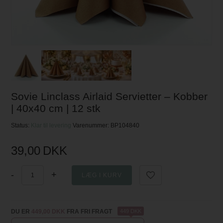
Sovie Linclass Airlaid Servietter – Kobber
| 40x40 cm | 12 stk
Status:
Klar til levering
Varenummer:
BP104840
39,00
DKK
-
+
DU ER
449,00 DKK
FRA FRI FRAGT
449 DKK