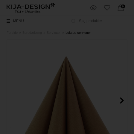
0
MENU
Forside
»
Borddækning
»
Servietter
»
Luksus servietter