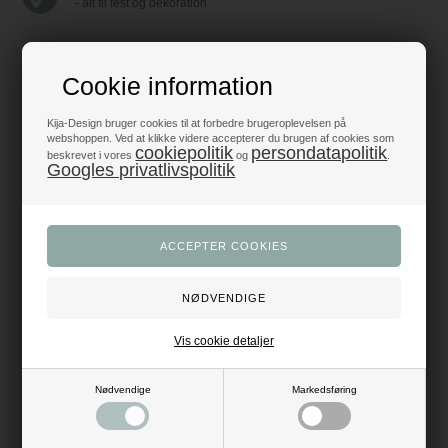
- alt til fest og dekoration
Trustpilot 5/5 - Fremragende
+1200 glade anmeldelser
Cookie information
Dansk webshop
Kija-Design bruger cookies til at forbedre brugeroplevelsen på
- med hurtig levering
webshoppen. Ved at klikke videre accepterer du brugen af cookies som
cookiepolitik
persondatapolitik
beskrevet i vores
og
.
Googles privatlivspolitik
Beskrivelse
Anmeldelser
Når det handler om blomsterbinding, så er det i detaljen,
helhedsindtrykket ligger. Her får du mange forskellige former for
strandskaller og muslingeskaller, som du kan bruge som finish i dine
dekorationer, så de får et naturligt look.
Skallerne kan bruges i blomsterdekorationer, i fade sammen med nogle
smukke stearinlys, eller du kan lægge dem tilfældigt i en skål – evt.
sammen med en lyskæde – og de vil sætte sit flotte og unikke præg på
lokale- eller bordudsmykningen.
Vis cookie detaljer
Køb strandskaller og alt det
natur pynt
, du har brug for til din
blomsterbinding her på Kija-Design.dk. Så behøver du kun at handle ét
Nødvendige
Markedsføring
sted.
Indhold: 0,4 liter
Farve: multi/natur