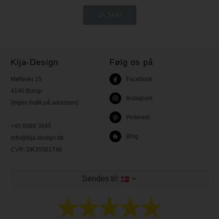
Kija-Design
Følg os på
Møllevej 15
Facebook
4140 Borup
Instagram
(Ingen butik på adressen)
Pinterest
+45 6089 3645
Blog
info@kija-design.dk
CVR:
DK35501746
Sendes til: