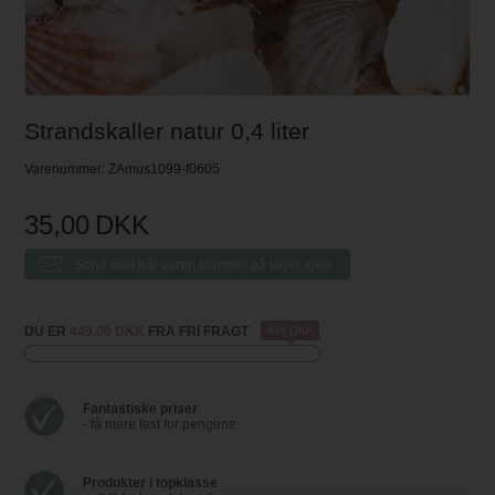
Strandskaller natur 0,4 liter
Varenummer:
ZAmus1099-f0605
35,00
DKK
Send mail når varen kommer på lager igen.
DU ER
449,00 DKK
FRA FRI FRAGT
449 DKK
Fantastiske priser
- få mere fest for pengene
Produkter i topklasse