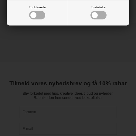
Funktionelle
Statistiske
Tilmeld vores nyhedsbrev og få 10% rabat
Bliv forkælet med tips, kreative idéer, tilbud og nyheder.
Rabatkoden fremsendes ved bekræftelse.