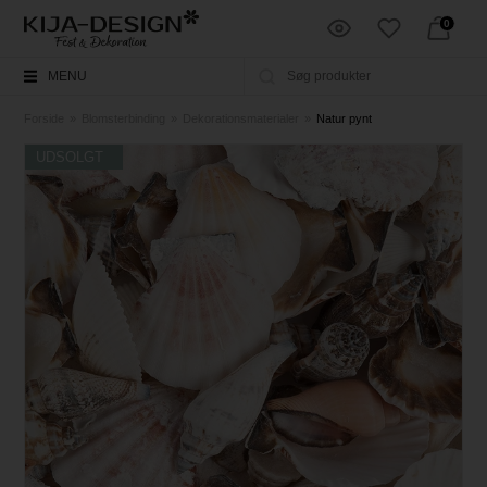
0
MENU
Forside
»
Blomsterbinding
»
Dekorationsmaterialer
»
Natur pynt
UDSOLGT