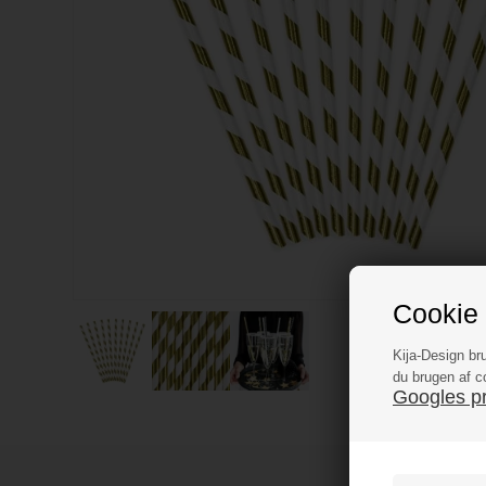
Cookie 
Kija-Design br
du brugen af c
Googles pri