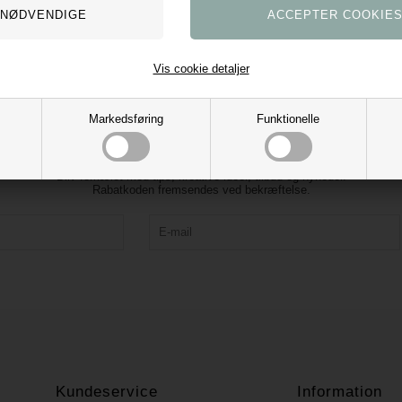
Vis cookie detaljer
Markedsføring
Funktionelle
Tilmeld vores nyhedsbrev og få 10% rabat
Bliv forkælet med tips, kreative idéer, tilbud og nyheder.
Rabatkoden fremsendes ved bekræftelse.
Kundeservice
Information