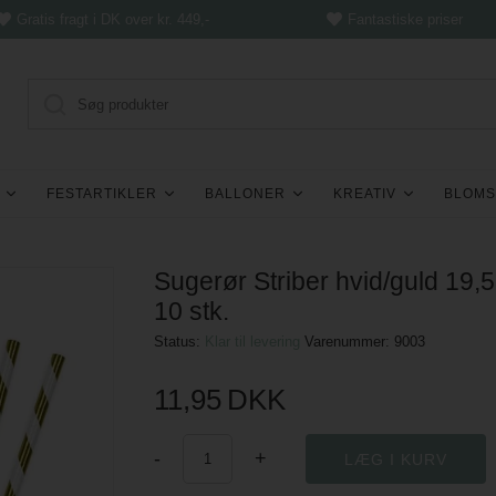
Gratis fragt i DK over kr. 449,-
Fantastiske priser
FESTARTIKLER
BALLONER
KREATIV
BLOMS
Sugerør Striber hvid/guld 19,
10 stk.
Status:
Klar til levering
Varenummer:
9003
11,95
DKK
-
+