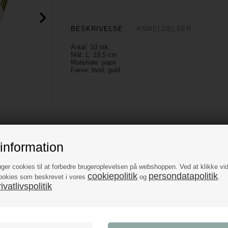
BESKRIVELSE
ANMELDELSER
Antal: 10 stk.
Mål: L: 19,5 cm
Materiale: papir
Farve: hvid, guld
information
uger cookies til at forbedre brugeroplevelsen på webshoppen. Ved at klikke vi
cookiepolitik
persondatapolitik
ookies som beskrevet i vores
og
.
vatlivspolitik