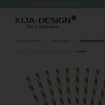
Fremragende 5 ud af 5
JUL OG ADVENT
ANLEDNING
BORDDÆKNING
Forside
»
Borddækning
»
Engangsservice
»
Sugerør