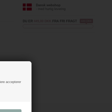
Dansk webshop
- med hurtig levering
DU ER
449,00 DKK
FRA FRI FRAGT
449 DKK
dere accepterer