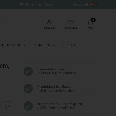
Klik & Hent i Borup
Sendes til:
0
Sidst set
Favoritter
Kurv
TERBINDING
TEMAFEST
TILBUD
5cm,
Fantastiske priser
- få mere fest for pengene
Produkter i topklasse
- alt til fest og dekoration
Trustpilot 5/5 - Fremragende
+1200 glade anmeldelser