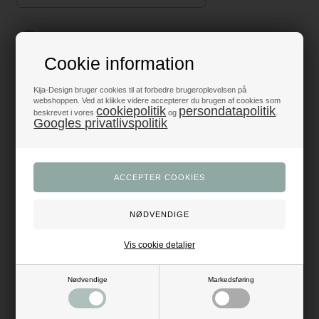
Fantastiske priser
- få mere fest for pengene
Cookie information
Produkter i topklasse
Kija-Design bruger cookies til at forbedre brugeroplevelsen på
- alt til fest og dekoration
webshoppen. Ved at klikke videre accepterer du brugen af cookies som
cookiepolitik
persondatapolitik
beskrevet i vores
og
.
Googles privatlivspolitik
Trustpilot 5/5 - Fremragende
+1200 glade anmeldelser
Dansk webshop
- med hurtig levering
Beskrivelse
Anmeldelser
Vis cookie detaljer
Antal: 6 stk.
Mål: Dia: 27 cm
Materiale: polypropen - hårdt materiale
Nødvendige
Markedsføring
Farve: rosa
100% BPA-fri
Tåler opvaskemaskine
Tåler mikrobølgeovn