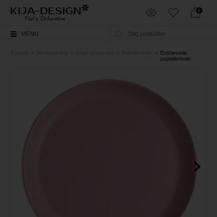
0
MENU
Forside
»
Borddækning
»
Engangsservice
»
Paptallerkner
»
Ensfarvede
paptallerkner