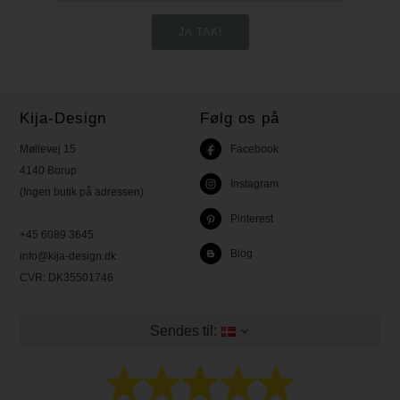
Kija-Design
Følg os på
Møllevej 15
Facebook
4140 Borup
Instagram
(Ingen butik på adressen)
Pinterest
+45 6089 3645
Blog
info@kija-design.dk
CVR:
DK35501746
Sendes til: