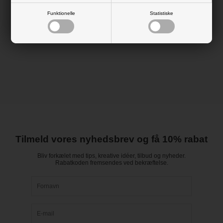
Funktionelle
Statistiske
Tilmeld vores nyhedsbrev og få 10% rabat
Bliv forkælet med tips, kreative idéer, tilbud og nyheder.
Rabatkoden fremsendes ved bekræftelse.