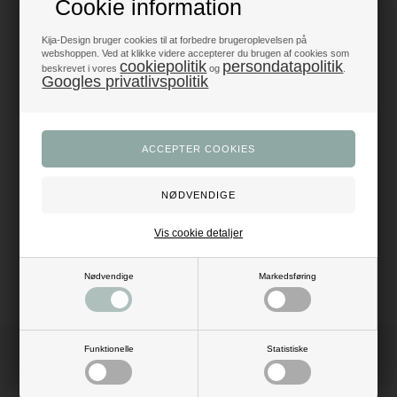
Cookie information
Produkter i topklasse
- alt til fest og dekoration
Kija-Design bruger cookies til at forbedre brugeroplevelsen på
webshoppen. Ved at klikke videre accepterer du brugen af cookies som
cookiepolitik
persondatapolitik
beskrevet i vores
og
.
Trustpilot 5/5 - Fremragende
Googles privatlivspolitik
+1200 glade anmeldelser
Dansk webshop
- med hurtig levering
Beskrivelse
Anmeldelser
Mål: B: 15 cm x L: 9 meter
Vis cookie detaljer
Materiale: tyl
Farve: lyserød
Nødvendige
Markedsføring
Funktionelle
Statistiske