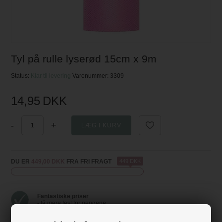
Tyl på rulle lyserød 15cm x 9m
Status:
Klar til levering
Varenummer:
3309
14,95
DKK
-
+
DU ER
449,00 DKK
FRA FRI FRAGT
449 DKK
Fantastiske priser
- få mere fest for pengene