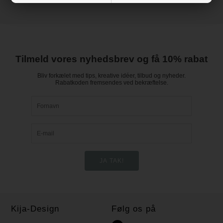
Tilmeld vores nyhedsbrev og få 10% rabat
Bliv forkælet med tips, kreative idéer, tilbud og nyheder.
Rabatkoden fremsendes ved bekræftelse.
Kija-Design
Følg os på