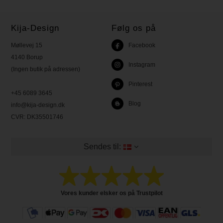
Kija-Design
Følg os på
Møllevej 15
Facebook
4140 Borup
Instagram
(Ingen butik på adressen)
Pinterest
+45 6089 3645
Blog
info@kija-design.dk
CVR:
DK35501746
Sendes til:
Vores kunder elsker os på Trustpilot