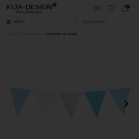
0
MENU
Forside
»
Festartikler
»
Guirlander og vimpler