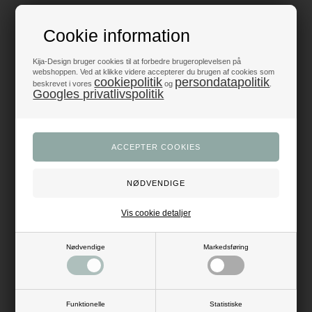
Fantastiske priser
- få mere fest for pengene
Cookie information
Produkter i topklasse
Kija-Design bruger cookies til at forbedre brugeroplevelsen på
- alt til fest og dekoration
webshoppen. Ved at klikke videre accepterer du brugen af cookies som
cookiepolitik
persondatapolitik
beskrevet i vores
og
.
Googles privatlivspolitik
Trustpilot 5/5 - Fremragende
+1200 glade anmeldelser
Dansk webshop
- med hurtig levering
Beskrivelse
Anmeldelser
Vis cookie detaljer
Mål flag: H: 15 cm x B: 12 cm
Mål total: 1,3 meter
Materiale: papir, snor
Nødvendige
Markedsføring
Farve: hvid, lyseblå, sølv
Funktionelle
Statistiske