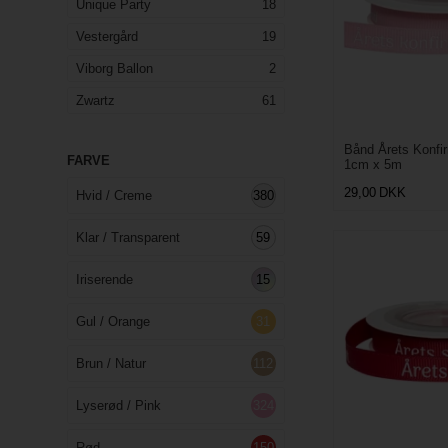
Unique Party
18
Vestergård
19
Viborg Ballon
2
Zwartz
61
Bånd Årets Konfi
FARVE
1cm x 5m
29,00
DKK
Hvid / Creme
380
Klar / Transparent
59
Iriserende
15
Gul / Orange
31
Brun / Natur
112
Lyserød / Pink
324
Rød
150