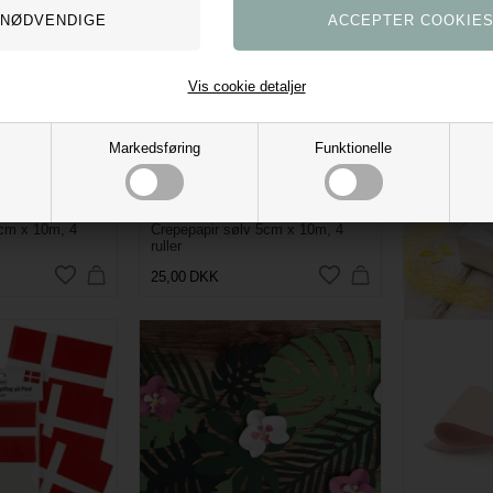
Vis cookie detaljer
Markedsføring
Funktionelle
5cm x 10m, 4
Crepepapir sølv 5cm x 10m, 4
Crispy delu
ruller
10m
25,00
DKK
49,95
DKK