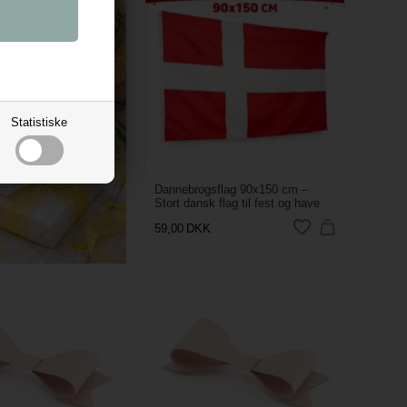
Statistiske
xe bånd Gul 30mm x
Dannebrogsflag 90x150 cm –
Stort dansk flag til fest og have
59,00
DKK