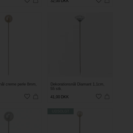
32,00
DKK
nål creme perle 8mm,
Dekorationsnål Diamant 1,1cm,
55 stk.
41,00
DKK
UDSOLGT