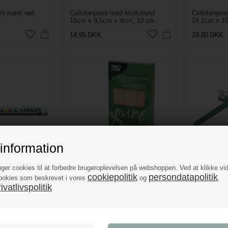
nt mørk rød
Cellofanpose med klodsbund
Cellofanpos
16cm x 9,5cm x 4cm, 10 stk.
24,1cm x 10
14,95
DKK
29,00
DKK
information
uger cookies til at forbedre brugeroplevelsen på webshoppen. Ved at klikke vi
cookiepolitik
persondatapolitik
ridtpen sort 3mm
Cocktailpind træ 8cm, 100 stk.
Corsage cli
ookies som beskrevet i vores
og
.
vatlivspolitik
9,95
DKK
4,95
DKK