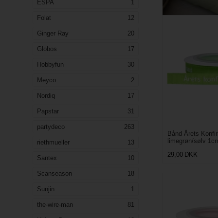
ESPA
1
Folat
12
Ginger Ray
20
Globos
17
Hobbyfun
30
Meyco
2
Nordiq
17
Papstar
31
partydeco
263
Bånd Årets Konfi
limegrøn/sølv 1c
riethmueller
13
29,00
DKK
Santex
10
Scanseason
18
Sunjin
1
the-wire-man
81