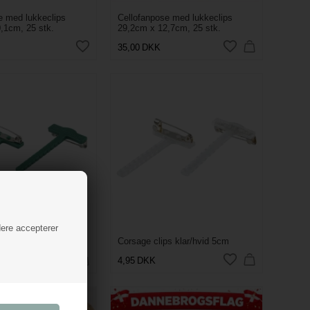
e med lukkeclips
Cellofanpose med lukkeclips
,1cm, 25 stk.
29,2cm x 12,7cm, 25 stk.
35,00
DKK
dere accepterer
ps grøn 5cm
Corsage clips klar/hvid 5cm
4,95
DKK