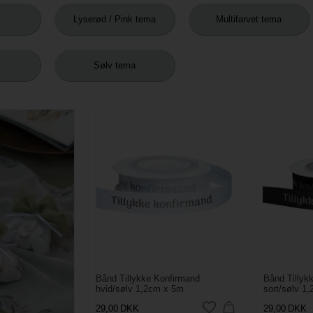
Lyserød / Pink tema
Multifarvet tema
a
Sølv tema
OlivenGrøn 40mm
Bånd Tillykke Konfirmand
Bånd Tillyk
hvid/sølv 1,2cm x 5m
sort/sølv 1
29,00
DKK
29,00
DKK