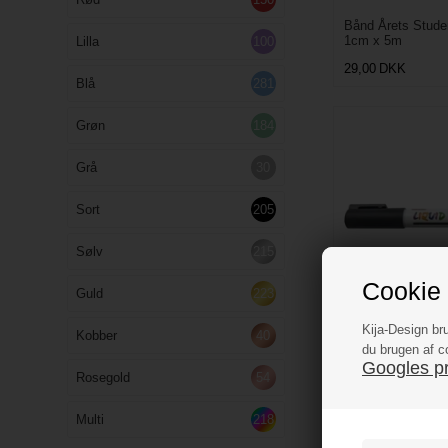
Bånd Årets Stude
1cm x 5m
Lilla
100
29,00
DKK
Blå
281
Grøn
184
Grå
30
Sort
205
Sølv
215
Cookie 
Guld
223
Kija-Design br
Kobber
40
Chalk marker / K
du brugen af c
Googles pri
45,00
DKK
Rosegold
54
Multi
218