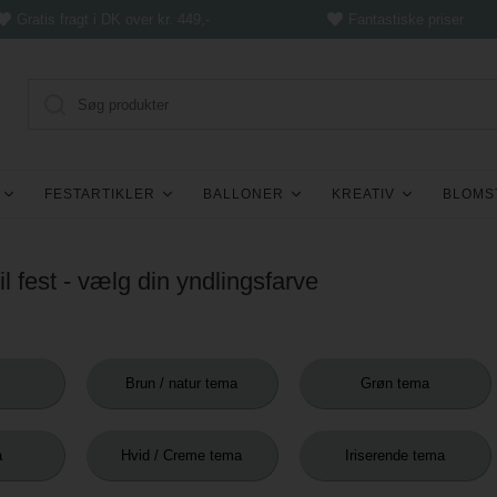
Gratis fragt i DK over kr. 449,-
Fantastiske priser
FESTARTIKLER
BALLONER
KREATIV
BLOMS
l fest - vælg din yndlingsfarve
Brun / natur tema
Grøn tema
a
Hvid / Creme tema
Iriserende tema