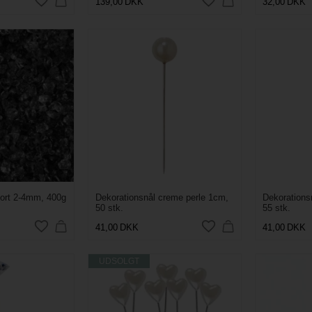
139,00
DKK
32,00
DKK
sort 2-4mm, 400g
Dekorationsnål creme perle 1cm,
Dekorations
50 stk.
55 stk.
41,00
DKK
41,00
DKK
UDSOLGT