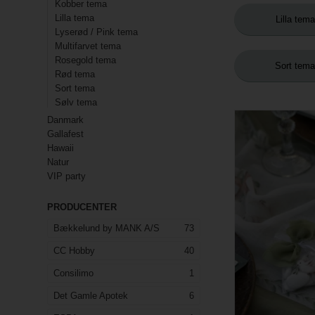
Kobber tema
Lilla tema
Lilla tema
Lyserød / Pink tema
Multifarvet tema
Rosegold tema
Sort tem
Rød tema
Sort tema
Sølv tema
Danmark
Gallafest
Hawaii
Natur
VIP party
PRODUCENTER
Bækkelund by MANK A/S
73
CC Hobby
40
Consilimo
1
Bånd Polyester 
x 5m
Det Gamle Apotek
6
29,00
DKK