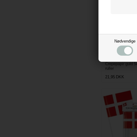
Nødvendige
Crepepapir guld 
ruller
21,95
DKK