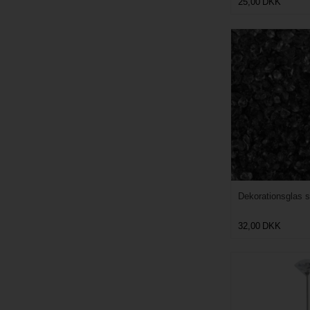
25,00
DKK
Dekorationsglas 
32,00
DKK